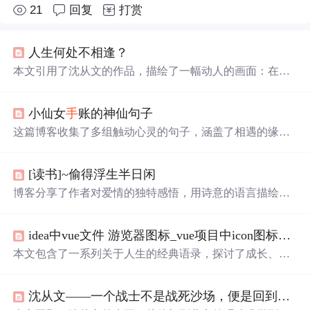
21
回复
打赏
人生何处不相逢？
本文引用了沈从文的作品，描绘了一幅动人的画面：在美
丽的自然环境中，一对情侣
牵
手
走过
一座
桥
，
桥
上
绿叶
红
花
，
桥
下
流水
人家。文章通过诗意的语言展现了南国与北
小仙女
手
账的神仙句子
疆的不同风情，表达了作者对美好生活的向往。
这篇博客收集了多组触动心灵的句子，涵盖了相遇的缘
分、岁月的沉淀、孤独与期待、爱情的甜蜜与苦涩等主
题。作者通过这些富有哲理的话语，引导读者深思人生的
[读书]~偷得浮生半日闲
意义，感受生活中的美好与遗憾，以及面对离别与成长的
态度。这些句子宛如诗篇，唤起人们对过去的回忆，对未
博客分享了作者对爱情的独特感悟，用诗意的语言描绘了
来的憧憬，以及对当下的珍视。
对特定人的深深情感，同时融入了对信息技术微妙的关
联，如数字化的情感表达和现代技术在生活中的角色。
idea中vue文件 游览器图标_vue项目中icon图标的完美引入
本文包含了一系列关于人生的经典语录，探讨了成长、爱
情、离别等主题，并表达了对生活的深刻理解和独特见
解。
沈从文——一个战士不是战死沙场，便是回到故乡