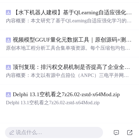
【水下机器人建模】基于QLearning自适应强化学习PID控制器在AUV中的应用研究（Matlab代码实现）
内容概要：本文研究了基于QLearning自适应强化学习的PI
D控制器在自主水下航行器（AUV）中的应用，通过Matla
b代码实现了对水下机器人的动力学建模与运动控制。重点
视频模型GGUF量化元数据工具｜原创源码+测试+离线报告
探讨了将强化学习算法QLearning与传统PID控制相结合的
方法，以提升AUV在复杂、时变及非线性水下环境中的自
原创本地工程分析工具合集单项资源。每个压缩包均包含
适应控制能力。文中系统分析了AUV的运动学与动力学特
完整 JavaScript/Node.js 源码、3 项自动化测试、可复现合
性，阐述了传统PID参数整定面临的挑战，并提出采用QLe
成示例、离线 HTML/JSON/SVG 报告、1080×720 真实运
arning算法在线动态优化PID控制器的比例、积分和微分参
顶刊复现：排污权交易机制是否提高了企业全要素生产率 -来自中国上市公司的证据（论文+数据）
行效果图、README、运行说明、功能清单、MIT License
数，从而实现对系统误差、响应速度、超调量等性能指标
及原创授权声明。Node.js 18+ 可直接运行，零第三方运行
内容概要：本文以有源中点箝位（ANPC）三电平并网逆
的综合优化。通过Matlab仿真实验验证了该复合控制策略
依赖，适合开发者进行工程预检、质量审查和交付复核。
变器为研究对象，提出并构建了一套融合双极性倍频脉宽
在轨迹跟踪精度、抗外部干扰能力和系统鲁棒性方面的显
调制（DPWMA）、正负序分离锁相控制与电网电压前馈
著优势，充分展示了强化学习在智能水下装备自主控制领
Delphi 13.1空机看之7z26.02-zstd-x64Mod.zip
的一体化高性能并网控制策略。通过深入分析ANPC三电
域的可行性和应用潜力。; 适合人群：具备自动控制理论基
平拓扑在开关损耗均衡、中点电位可控性及输出谐波低等
Delphi 13.1空机看之7z26.02-zstd-x64Mod.zip
础、强化学习基础知识及Matlab编程能力的研究生、科研
方面的结构优势，确立了其作为大功率高质量并网系统的
人员和自动化、海洋工程、机器人等相关领域的技术研发
硬件基础。在此基础上，DPWMA调制策略有效提升等效
人员。; 使用场景及目标：①用于水下机器人、无人潜航器
开关频率，显著降低输出电流电压的总谐波畸变率，优化
等智能移动装备的高精度运动控制系统设计与开发；②开
稳态电能质量；正负序分离锁相技术精准剥离电网电压中
展强化学习与经典控制理论融合创新的教学案例与科学研
说点什么…
的负序扰动分量，保障电网不平衡工况下的相位同步精度
究；③解决传统固定参数PID控制器在面对模型不确定性