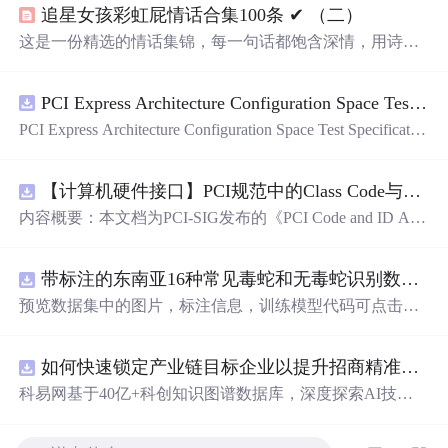
追星女孩彩虹屁情话合集100条 ✔︎ （二）
这是一份精选的情话集锦，每一句话都饱含深情，用诗意
的语言表达对爱人的独特情感。从四季更替到日常琐碎，
从山川湖海到街头巷尾，每一段文字都在诉说着对一个人
PCI Express Architecture Configuration Space Test Specification Revision 5.0, Version 1.0 (CB).pdf
的思念与热爱。
PCI Express Architecture Configuration Space Test Specificatio
n Revision 5.0, Version 1.0 (CB).pdf
【计算机硬件接口】PCI规范中的Class Code与Capability ID分配：设备功能分类及扩展能力标识系统设计
内容概要：本文档为PCI-SIG发布的《PCI Code and ID Assi
gnment Specification》版本1.4，发布于2013年8月，主要定
义了PCI设备的类代码（Class Codes）、能力标识（Capabil
带标注的东南亚16种常见毒蛇和无毒蛇识别数据集， 识别率73.4%，7593张图，支持yolo
ity IDs）以
预览数据集中的图片，标注信息，训练模型代码可点击查
看我的博客链接：https://blog.csdn.net/pbymw8iwm/article/det
ails/163563763 数据集使用方法和模型训练相关技术问题可
如何快速锁定产业链目标企业以提升招商精准度？.docx
免费咨询，主页获取作者联系方式
科易网基于40亿+科创知识图谱数据库，深度探索AI技术
在技术转移、成果转化、技术经纪、知识产权、产业创
新、科技招商等垂直领域的多样化应用场景，研究科技创