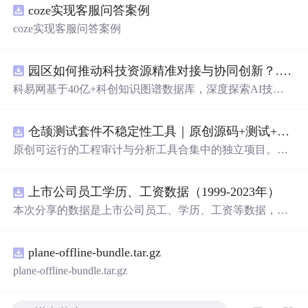
coze实现客服问答案例
coze实现客服问答案例
园区如何推动科技资源精准对接与协同创新？.docx
科易网基于40亿+科创知识图谱数据库，深度探索AI技术
在技术转移、成果转化、技术经纪、知识产权、产业创
新、科技招商等垂直领域的多样化应用场景，研究科技创
仓颉测试套件不稳定性工具｜原创源码+测试+离线报告
新领域的AI+数智化解决方案，推动科技创新与产业创新
智能化发展。
原创可运行的工程审计与分析工具合集中的独立项目。
每
个
压缩包包含完整 Node.js、HTML、CSS、JavaScript 源
码，内置合成示例、3 项自动化验收、离线 HTML/JSON/S
上市公司员工学历、工资数据（1999-2023年）
VG 报告、1080×720 运行效果图、README、运行说明、
MIT License 与原创授权声明。零第三方运行依赖，不包含
本次分享的数据是上市公司员工、学历、工资等数据，包
榜单产品源码、官方素材、论文、账号数据或未授权内
括员工性别、各学历水平人数，以及员工薪酬、高管年薪
容。适合 AI 工程、前端、运维和质量团队用于本地预检、
等，数据年份为1999-2023年，存在一定缺失，希望对大家
教学演示与二次开发。运行方法：Node.js 18+ 下执行 npm
plane-offline-bundle.tar.gz
有所帮助 一、数据介绍 数据名称：上市公司员工学历、工
test 与 npm run report，或启动静态服务器打开 index.html。
资数据 数据范围：A股上市公司 数据年份：1999-2023年
plane-offline-bundle.tar.gz
样本数量：66897条 数据来源：上市公司公告 二、指标说
明 年份 股票代码 股票简称 中文全称 行业名称 行业代码