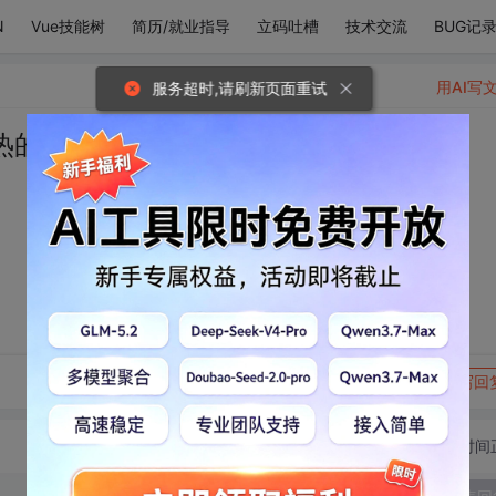
N
Vue技能树
简历/就业指导
立码吐槽
技术交流
BUG记
用AI写
服务超时,请刷新页面重试
热的心
转发到动态
举报
写回
切换为时间