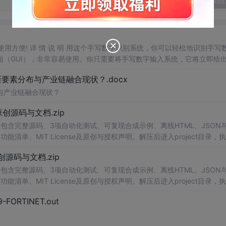
发表回
，使用方便! 详 情 说 明 用这个手写数字识别系统，你可以轻松地识别手写
（GUI），非常容易使用。你只需要将手写数字输入系统，它将立即给
、工作还是日常生活，都能为你提供快速和准确的识别服务。它是一个非
素分布与产业链融合现状？.docx
与产业链融合现状？
.0-原创源码与文档.zip
P包含完整源码、3项自动化测试、可复现合成示例、离线HTML、JSON与
能清单、MIT License及原创与授权声明。解压后进入project目录，执
告，也可通过本地静态服务器打开网页。运行时零第三方依赖，不包含热点产品或开源
.0-原创源码与文档.zip
。适合前端开发、AI应用工程、测试审计和课程实践。
P包含完整源码、3项自动化测试、可复现合成示例、离线HTML、JSON与
能清单、MIT License及原创与授权声明。解压后进入project目录，执
告，也可通过本地静态服务器打开网页。运行时零第三方依赖，不包含热点产品或开源
29-FORTINET.out
。适合前端开发、AI应用工程、测试审计和课程实践。