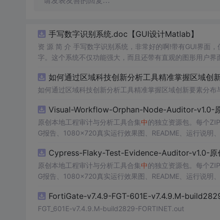
请发表友善的回复…
手写数字识别系统.doc【GUI设计Matlab】
资 源 简 介 手写数字识别系统，非常好的啊!带有GUI界面
字。这个系统不仅功能强大，而且还带有直观的图形用户界面
的识别结果。这个系统可以在各种场景
中
使用，无论是学校
如何通过区域科技创新分析工具精准掌握区域创新要
便和实用的工具，你一定会喜欢它的！
如何通过区域科技创新分析工具精准掌握区域创新要素分布
Visual-Workflow-Orphan-Node-Auditor-v1
原创本地工程审计与分析工具合集
中
的独立资源包。每个ZI
G报告、1080×720真实运行效果图、README、运行说明、功
m test验证算法，执行npm run report生成报
Cypress-Flaky-Test-Evidence-Auditor-v1
源码、Logo、官方截图、论文、生产日志或其他受限素材
原创本地工程审计与分析工具合集
中
的独立资源包。每个ZI
G报告、1080×720真实运行效果图、README、运行说明、功
m test验证算法，执行npm run report生成报
FortiGate-v7.4.9-FGT-601E-v7.4.9.M-build28
源码、Logo、官方截图、论文、生产日志或其他受限素材
FGT_601E-v7.4.9.M-build2829-FORTINET.out