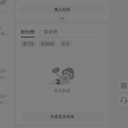
复
加入社区
数
积分榜
荣誉榜
出准确
常方
近7日
近30日
至今
SV
行np
项目
暂无数据
SV
行np
项目
查看更多榜单