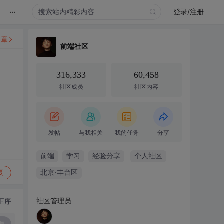
...
录
登录/注册
文章
前端社区
316,333
60,458
社区成员
社区内容
发帖
与我相关
我的任务
分享
前端
学习
经验分享
个人社区
复
北京·丰台区
社区管理员
正序