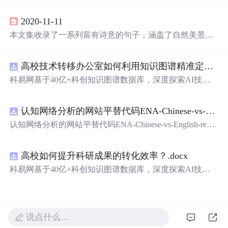
指花式吹捧偶像，现形容特别会夸人，也是恋爱男女的必
备技能。还整理了一波“彩虹屁”文案供大家参考。
2020-11-11
本文集收录了一系列富有诗意的句子，涵盖了自然美景、
人生哲理等内容，如山中枕月而眠、四方食事的烟火气息
等，带领读者感受生活的美好与宁静。
高校技术转移办公室如何利用知识图谱精准定位产业需求与技术适配点？.docx
科易网基于40亿+科创知识图谱数据库，深度探索AI技术
在技术转移、成果转化、技术经纪、知识产权、产业创
新、科技招商等垂直领域的多样化应用场景，研究科技创
认知网络分析的网站平替代码ENA-Chinese-vs-English-reproducible.zip
新领域的AI+数智化解决方案，推动科技创新与产业创新
智能化发展。
认知网络分析的网站平替代码ENA-Chinese-vs-English-repro
ducible.zip
高校如何提升科研成果的转化效率？.docx
科易网基于40亿+科创知识图谱数据库，深度探索AI技术
在技术转移、成果转化、技术经纪、知识产权、产业创
新、科技招商等垂直领域的多样化应用场景，研究科技创
新领域的AI+数智化解决方案，推动科技创新与产业创新
智能化发展。
说点什么…