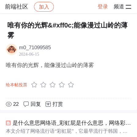
前端社区
登录
频道
加入
帖子详情
社区
前端社区
感慨
唯有你的光辉&#xff0c;能像漫过山岭的薄
雾
m0_71099585
2024-06-15
唯有你的光辉，能像漫过山岭的薄雾
给本帖投票
22
回复
打赏
是什么意思网络语_彩虹屁是什么意思，网络彩虹屁夸人语录大全，彩虹屁是什么梗...
本文介绍了网络流行语“彩虹屁”，它最早流行于韩国，原