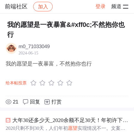
前端社区
登录
频道
加入
帖子详情
社区
前端社区
感慨
我的愿望是一夜暴富&#xff0c;不然抱你也
行
m0_71033049
2024-06-15
我的愿望是一夜暴富，不然抱你也行
给本帖投票
21
回复
打赏
大年30还多少天_2020余额不足30天！年初许下的
愿
2020只剩不到30天，人们年初
愿望
实现情况不一。文案分