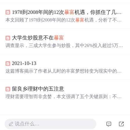
享了本周许愿文案，如做卖花人、探索城市、有人陪伴
等，最后询问大家是否想好2021的
愿望
。
1978到2008年间的12次
暴富
机遇，你抓住了几次？
本文回顾了1978到2008年间的12次
暴富
机遇，分析了不同
阶段的机遇特点及代表性人物，并探讨了未来可能的机
会。通过回顾历史，旨在为读者提供对未来趋势的思考。
大学生炒股意不在
暴富
调查显示，三成大学生参与炒股，其中26%投入超过5万。
他们并非全为急功近利，更多是为了学习理财。即便面对
股市波动，大多数学生仍能保持理性。
2021-10-13
这篇博客揭示了作者从儿时的丰富梦想转变为现实中的急
切
愿望
——追求快速财富积累，反映了当代社会中的一些
普遍心态。
留良乡理财中的五注意
理财需要理智而非贪婪，本文强调了五个关键原则：不迷
信
一夜
暴富
，不盲目跟风，不受情绪影响，不借钱投资，
不忽视风险。遵循这些原则，可以帮助投资者在理财道路
上更加稳健，避免不必要的损失。
说点什么…