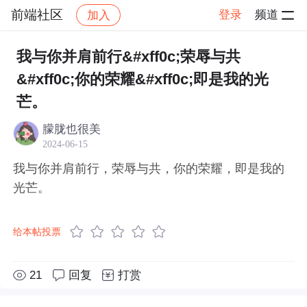
前端社区
登录
频道
加入
帖子详情
社区
前端社区
感慨
我与你并肩前行&#xff0c;荣辱与共
&#xff0c;你的荣耀&#xff0c;即是我的光
芒。
朦胧也很美
2024-06-15
我与你并肩前行，荣辱与共，你的荣耀，即是我的
光芒。
给本帖投票
21
回复
打赏