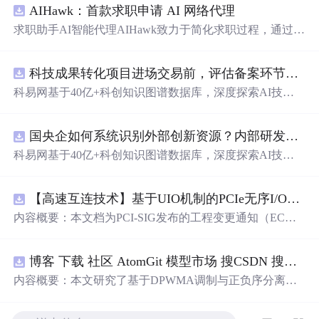
AIHawk：首款求职申请 AI 网络代理
求职助手AI智能代理AIHawk致力于简化求职过程，通过自
动化职位申请流程。借助人工智能，它能够帮助用户以定
制化的方式申请多个职位。
科技成果转化项目进场交易前，评估备案环节需要准备哪些材料？.docx
科易网基于40亿+科创知识图谱数据库，深度探索AI技术
在技术转移、成果转化、技术经纪、知识产权、产业创
新、科技招商等垂直领域的多样化应用场景，研究科技创
国央企如何系统识别外部创新资源？内部研发体系完善，但对外部高校、中小科技企业技术能力缺乏动态认知。.docx
新领域的AI+数智化解决方案，推动科技创新与产业创新
智能化发展。
科易网基于40亿+科创知识图谱数据库，深度探索AI技术
在技术转移、成果转化、技术经纪、知识产权、产业创
新、科技招商等垂直领域的多样化应用场景，研究科技创
【高速互连技术】基于UIO机制的PCIe无序I/O扩展：多路径架构下内存请求的高性能传输与排序控制方案设计
新领域的AI+数智化解决方案，推动科技创新与产业创新
智能化发展。
内容概要：本文档为PCI-SIG发布的工程变更通知（EC
N），介绍了名为“无序输入/输出（Unordered I/O, UIO）”
的新功能，旨在解决传统PCI/PCIe架构中严格的顺序传输
博客 下载 社区 AtomGit 模型市场 搜CSDN 搜索 AI 搜索 会员中心 创作中心 基于DPWMA调制与正负序分离的ANPC三电平并网逆变器前馈控制策略研究（Simulink仿真实现）
规则对多路径拓扑和高性能IO系统的限制。UIO基于Flit模
式，定义了一套新的TLP（事务层包）类型和规则，允许
内容概要：本文研究了基于DPWMA调制与正负序分离的
请求方（Requester）自主管理数据顺序，支持多路径路
ANPC三电平并网逆变器前馈控制策略，旨在解决传统三
由、提升系统效率并兼容现有生产者-消费者模型。文档详
电平逆变器存在的谐波含量高、电网不平衡工况适应性差