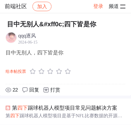
前端社区
登录
频道
加入
帖子详情
社区
前端社区
感慨
目中无别人&#xff0c;四下皆是你
qqq逐风
2024-06-15
目中无别人，四下皆是你
给本帖投票
22
回复
打赏
第
四下
踢球机器人模型项目常见问题解决方案
第
四下
踢球机器人模型项目是基于NFL比赛数据的开源项
目，用Python 2.7分析比赛决策。新手使用时常见三个问
题：一是获取并准备比赛数据，需购买并转换格式；二是P