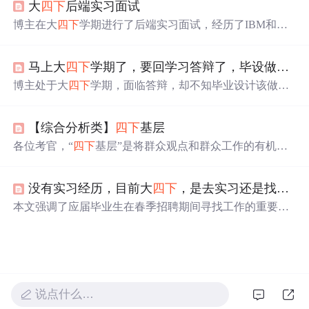
大
四下
后端实习面试
ython版本兼容性，要安装2.7并配置环境；三是依赖库安
装，需在2.7环境下安装。
博主在大
四下
学期进行了后端实习面试，经历了IBM和百
度云计算的面试。IBM的面试为电面，涉及Linux指令和Git
操作，还要求用英文交流。百度云计算的面试主要考察算
马上大
四下
学期了，要回学习答辩了，毕设做个啥呢。。。。。。。。。。。。。。。。。。。。。。。。。。。。。。。。。。。。。。。。
法和编程能力，虽未深入问Java，但博主自认技术不够，
最终未获offer。
博主处于大
四下
学期，面临答辩，却不知毕业设计该做什
么，表现出烦躁情绪。
【综合分析类】
四下
基层
各位考官，“
四下
基层”是将群众观点和群众工作的有机统
一，是我们干部密切联系群众的实践。传承和发扬“
四下
基
层”精神迫在眉睫、正当其时。
四下
基层，是指领导干部
没有实习经历，目前大
四下
，是去实习还是找工作？
“信访接待下基层、现场办公下基层、调查研究下基层、方
针政策下基层”，结合实际谈谈你对“
四下
基层”的理解。
本文强调了应届毕业生在春季招聘期间寻找工作的重要
性，指出春招一般在每年3月至5月进行，提醒学生不要错
过这一关键时期。文章建议通过校园宣讲会、内推和各大
招聘网站获取求职信息，并强调应届生身份的宝贵。
说点什么…