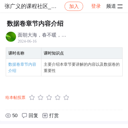
张广义的课程社区_NO_1
登录
频道
加入
帖
社区
张广义的课程社区_NO_1
Docker 实战
数据卷章节内容介绍
面朝大海，春不暖，花不开
2024-06-16
课时名称
课时知识点
数据卷章节内容
主要介绍本章节要讲解的内容以及数据卷的
介绍
重要性
给本帖投票
50
回复
打赏