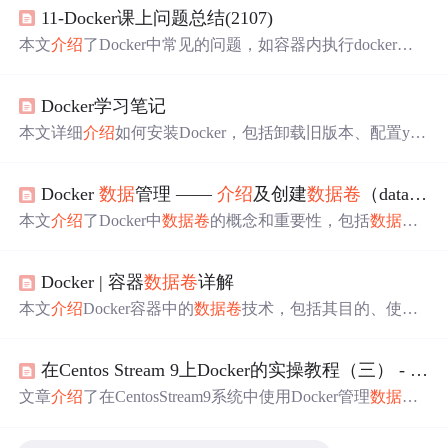
11-Docker课上问题总结(2107)
本文
介绍
了Docker中常见的问题，如容器内执行docker指
令的限制、Dockerfile的注意事项、镜像与容器的关系，以
及
数据
卷
和目录挂载的区别。同时，课后作业包括复习和
Docker学习笔记
预习特定
章节
内容
，以及解决容器互联和Redis相关问题。,
本文详细
介绍
如何安装Docker，包括卸载旧版本、配置yu
m库、安装及启动Docker。快速入门部分展示了如何部署M
ySQL，解释了镜像与容器的概念，并提供了安装MySQL
Docker
数据
管理 ——
介绍
及创建
数据
卷
（data volumes）—— 容器内
的命令解析。Docker基础
章节
涵盖常见命令、
数据
卷
、自
定义镜像等
内容
。
本文
介绍
了Docker中
数据
卷
的概念和重要性，包括
数据
卷
的特性，如可共享、重用且不影响镜像。详细阐述了两种
创建
数据
卷
的方法：使用`docker volume`命令和通过Docker
Docker | 容器
数据
卷
详解
file。
内容
涵盖了如何创建本地
数据
卷
，容器间
数据
共享，
以及读写权限的设置。
本文
介绍
Docker容器中的
数据
卷
技术，包括其目的、使用
方法及注意事项。
数据
卷
用于实现容器
数据
的持久化和同
步操作，支持容器间
数据
共享，并
介绍
了如何通过不同方
在Centos Stream 9上Docker的实操教程（三） - Docker容器
式挂载
数据
卷
。
文章
介绍
了在CentosStream9系统中使用Docker管理
数据
卷
以确保
数据
持久化的技巧，以Redis为例，展示了如何通过
数据
卷
保存配置文件和容器
数据
，防止容器删除时
数据
丢