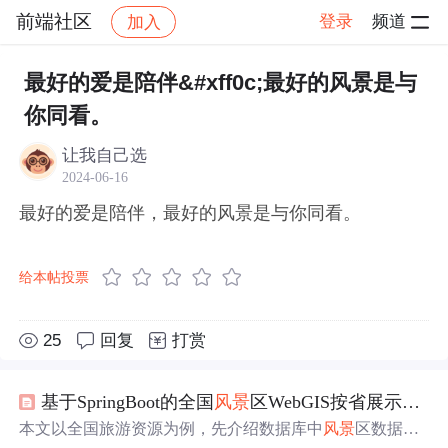
前端社区
登录
频道
加入
帖子详情
社区
前端社区
感慨
最好的爱是陪伴&#xff0c;最好的风景是与
你同看。
让我自己选
2024-06-16
最好的爱是陪伴，最好的风景是与你同看。
给本帖投票
25
回复
打赏
基于SpringBoot的全国
风景
区WebGIS按省展示实践
本文以全国旅游资源为例，先介绍数据库中
风景
区数据，