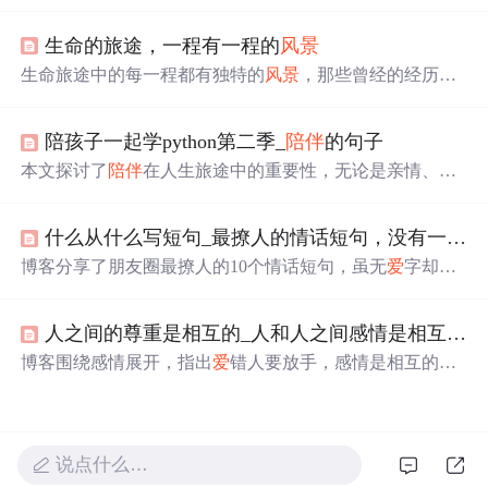
包括全国范围内数据分布、
风景
区分布及PostGIS空间关联
查询；接着阐述用SpringBoot和Mybatis - Plus实现后台查询
生命的旅途，一程有一程的
风景
的设计；最后基于Leaflet框架在WebGIS中实现
风景
区信息
可视化展示，分析不同省份旅游资源。
生命旅途中的每一程都有独特的
风景
，那些曾经的经历与
相遇都成为记忆画卷上不可磨灭的一部分。有人在我们的
生命中留下了深刻的印记，有的
陪伴
只是短暂却难忘。本
陪孩子一起学python第二季_
陪伴
的句子
文探讨了这些相遇与
陪伴
的意义，以及它们如何塑造了我
们的人生。
本文探讨了
陪伴
在人生旅途中的重要性，无论是亲情、友
情还是
爱
情中的
陪伴
，都是人生宝贵的财富。文章通过多
个角度阐述了
陪伴
的意义，强调了
陪伴
对于心灵慰藉的重
什么从什么写短句_最撩人的情话短句，没有一个
爱
要性。
博客分享了朋友圈最撩人的10个情话短句，虽无
爱
字却满
是
爱
意。如‘你提着灯照亮路，我跟你冲向幸福’‘我的世界
里，等风也等你’等，表达了对对方的深情与
陪伴
的期许。
人之间的尊重是相互的_人和人之间感情是相互的，真情要送给真心
博客围绕感情展开，指出
爱
错人要放手，感情是相互的，
应把真情给
爱
自己的人。还强调
爱
情需双方包容，付出不
一定有回报。同时提到懂比
爱
更重要，懂是温情语言，简
单喜欢和平凡
陪伴
最长久。
说点什么…