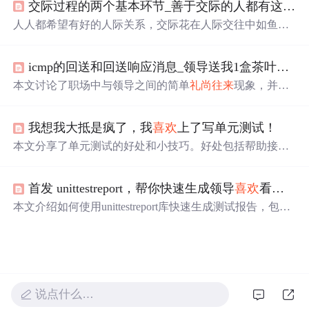
交际过程的两个基本环节_善于交际的人都有这几种特征
官方处理方案强调反向扫描、发送警告和公开曝光黑客行
为，以提高网站安全。
人人都希望有好的人际关系，交际花在人际交往中如鱼得
水，他们有这些特征：不说抱怨的话，积极乐观；不占别
人便宜，
礼尚往来
；懂得将心比心；不揭人短；不说别人
icmp的回送和回送响应消息_领导送我1盒茶叶，我悟出了3点道理，可能还有一群人不明白...
闲话。具备这些特征，朋友会越来越多。
本文讨论了职场中与领导之间的简单
礼尚往来
现象，并给
出了如何恰当回应领导赠送茶叶的例子，强调了这种互动
对于个人成长的重要性。
‍我想我大抵是疯了，我
喜欢
上了写单元测试！
本文分享了单元测试的好处和小技巧。好处包括帮助接手
项目者了解流程、降低代码出错概率、不影响数据库数
据。小技巧有抽象测试类、用H2代替MySQL、使用embed
首发 unittestreport，帮你快速生成领导
喜欢
看的自动化测试报告
ded - redis库、用Mockito mock数据、不启动Spring容器进行
测试等，还提供了软件测试面试文档。
本文介绍如何使用unittestreport库快速生成测试报告，包括
安装步骤、使用案例、参数解析，以及与BeautifulReport和
HTMLTestRunnerNew的整合。适合自动化测试进阶者参
考。
说点什么…