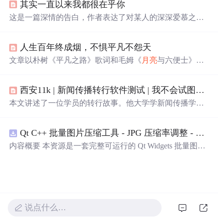
其实一直以来我都很在乎你
持、热爱和希望的主题，鼓励人们在日常中寻找意义，保
持理智面对挑战，并在彼此的世界中找到连接。
这是一篇深情的告白，作者表达了对某人的深深爱慕之
情，无论是在
大海
中迷失方向，还是在黑夜中彷徨无助，
都愿意为对方提供帮助和支持。
人生百年终成烟，不惧平凡不怨天
文章以朴树《平凡之路》歌词和毛姆《
月亮
与六便士》名
句为引，探讨人生终归于平凡的哲思，强调在历经繁华与
迷茫
后，接受并认同平凡作为生命本质与终极归宿的价值
西安11k | 新闻传播转行软件测试 | 我不会试图摘月，我要
观，呼应‘人生百年终成烟’的生命虚无感与和解意识。
本文讲述了一位学员的转行故事。他大学学新闻传播学，
毕业后工作不顺，先后做过少儿主持老师、运营。后来偶
然了解到软件测试行业，决定转行。他报了华测教育的班
Qt C++ 批量图片压缩工具 - JPG 压缩率调整 - 批量修改分辨率 - 本地图片批处理（源码）
学习，在老师和同学帮助下克服困难，最终拿到11k的offe
r。
内容概要 本资源是一套完整可运行的 Qt Widgets 批量图片
压缩桌面工具源码，基于 Qt5/C++ 从零开发，专为初学者
设计，分步实现图片批量处理全套功能。工具支持多选单
张图片、直接读取整个文件夹内所有 JPG/PNG 图像，可自
定义输出图片分辨率、调节 JPG0~100 区间压缩质量，自
带锁定宽高比防拉伸变形功能；批量处理完成后自动统计
说点什么…
每张图片压缩前后文件体积，计算整体压缩缩小比例，直
观展示压缩效果。 适用人群 Qt/C++ 零基础初学者，学习