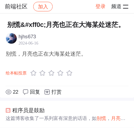
前端社区
登录
频道
加入
帖子详情
社区
前端社区
感慨
别慌&#xff0c;月亮也正在大海某处迷茫。
hjhs673
2024-06-16
别慌，月亮也正在大海某处迷茫。
给本帖投票
22
回复
打赏
程序员是鼓励
这篇博客收集了一系列富有深意的话语，如
别慌
，
月亮
也
正在
大海
某处
迷茫
和你是我疲惫生活中唯一的英雄梦想，
展现了生活中的美好瞬间和情感共鸣。这些短句传递了坚