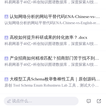
科易网基于40亿+科创知识图谱数据库，深度探索AI技术
在技术转移、成果转化、技术经纪、知识产权、产业创
新、科技招商等垂直领域的多样化应用场景，研究科技创
认知网络分析的网站平替代码ENA-Chinese-vs-English-reproducible.zip
新领域的AI+数智化解决方案，推动科技创新与产业创新
智能化发展。
认知网络分析的网站平替代码ENA-Chinese-vs-English-repro
ducible.zip
高校如何提升科研成果的转化效率？.docx
科易网基于40亿+科创知识图谱数据库，深度探索AI技术
在技术转移、成果转化、技术经纪、知识产权、产业创
新、科技招商等垂直领域的多样化应用场景，研究科技创
产业招商如何精准匹配？招商部门苦于找不到符合产业链补链强链方向的目标企业怎么办？.docx
新领域的AI+数智化解决方案，推动科技创新与产业创新
智能化发展。
科易网基于40亿+科创知识图谱数据库，深度探索AI技术
在技术转移、成果转化、技术经纪、知识产权、产业创
新、科技招商等垂直领域的多样化应用场景，研究科技创
大模型工具Schema枚举鲁棒性工具｜原创源码+测试+离线报告
新领域的AI+数智化解决方案，推动科技创新与产业创新
智能化发展。
原创 Tool Schema Enum Robustness Lab 工具，测试大小
写、别名、未知枚举、空值与多语言取值对工具参数校验
和修复的影响。压缩包包含完整源码、3 项自动化测试、
可复现合成示例、离线 HTML/JSON/SVG 报告、1080×720
说点什么…
真实运行效果图、README、运行说明、功能清单、MIT