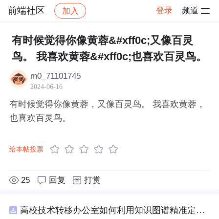
前端社区
登录
频道
加入
帖子详情
社区
前端社区
感慨
有时候觉得你像黄蓉&#xff0c;又像百灵
鸟。 我喜欢黄蓉&#xff0c;也喜欢百灵鸟。
m0_71101745
2024-06-16
有时候觉得你像黄蓉，又像百灵鸟。 我喜欢黄蓉，
也喜欢百灵鸟。
给本帖投票
25
回复
打赏
高校技术转移办公室如何利用知识图谱精准定位产业需求与技术适配点？.docx