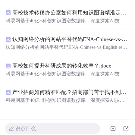
的语言表达对爱人的独特情感。从四季更替到日常琐碎，
从山川湖海到街头巷尾，每一段文字都在诉说着对一个人
高校技术转移办公室如何利用知识图谱精准定位产业需求与技术适配点？.docx
的思念与热爱。
科易网基于40亿+科创知识图谱数据库，深度探索AI技术
在技术转移、成果转化、技术经纪、知识产权、产业创
新、科技招商等垂直领域的多样化应用场景，研究科技创
认知网络分析的网站平替代码ENA-Chinese-vs-English-reproducible.zip
新领域的AI+数智化解决方案，推动科技创新与产业创新
智能化发展。
认知网络分析的网站平替代码ENA-Chinese-vs-English-repro
ducible.zip
高校如何提升科研成果的转化效率？.docx
科易网基于40亿+科创知识图谱数据库，深度探索AI技术
在技术转移、成果转化、技术经纪、知识产权、产业创
新、科技招商等垂直领域的多样化应用场景，研究科技创
产业招商如何精准匹配？招商部门苦于找不到符合产业链补链强链方向的目标企业怎么办？.docx
新领域的AI+数智化解决方案，推动科技创新与产业创新
智能化发展。
科易网基于40亿+科创知识图谱数据库，深度探索AI技术
在技术转移、成果转化、技术经纪、知识产权、产业创
新、科技招商等垂直领域的多样化应用场景，研究科技创
新领域的AI+数智化解决方案，推动科技创新与产业创新
智能化发展。
说点什么…