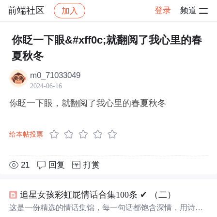
前端社区
登录
频道
加入
帖子详情
社区
前端社区
感慨
你眨一下眼&#xff0c;就翻阅了我心里的春
夏秋冬
m0_71033049
2024-06-16
你眨一下眼，就翻阅了我心里的春夏秋冬
给本帖投票
21
回复
打赏
追星女孩彩虹屁情话合集100条 ✔︎ （二）
这是一份精选的情话集锦，每一句话都饱含深情，用诗意