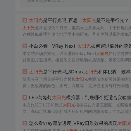
请发表友善的回复…
太阳光
是平行光吗_百思 |
太阳光
是不是平行光？
太阳光
通常被视为平行光，但实际上并非如此。由于日地距
这种近似处理方便了地理学中的研究。月光也可以视为类似
小白必看 | VRay Next
太阳光
如何穿过窗外的背
本文结合场景案例，详细讲解VRay Next
太阳光
如何穿过窗
背景图片遮挡等。接着依次进行玻璃材质调整、场景阴影调
太阳光
是平行光吗_3Dmax
太阳光
和体积雾，这样
博客分享了用目标平行光模拟
太阳光
并添加体积雾效果的方
雾，更改雾的颜色、距离、高度等，去掉使用所有灯光勾选
LED与氙灯
太阳光
模拟器：到底哪个更适合实验
本文比较了LED和氙灯
太阳光
模拟器在光谱匹配度、光照稳定
度、高稳定性和低能耗成为科研机构的理想选择，而氙灯适
怎么看vray渲染进度_VRay日景效果的表现
太阳
本文讲解如何使用VRay
太阳光
及天光设置实现逼真的日景效