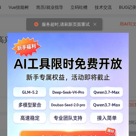
N
Vue技能树
简历/就业指导
立码吐槽
技术交流
BUG记
用AI写
高兴。
转发到动态
举报
写回
切换为时间