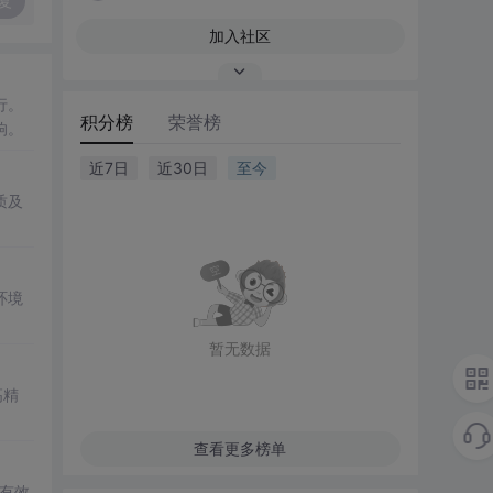
复
加入社区
行。
积分榜
荣誉榜
响。
近7日
近30日
至今
质及
环境
暂无数据
高精
查看更多榜单
有效