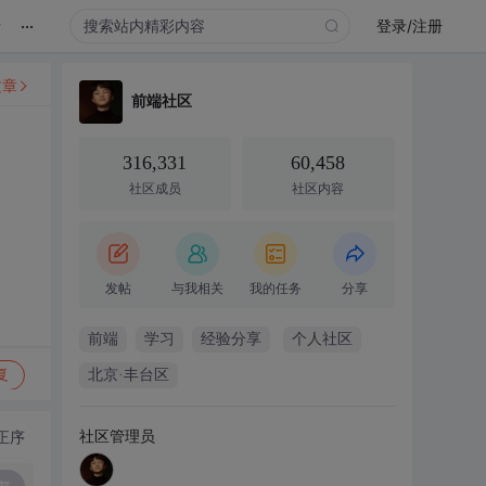
...
录
登录/注册
文章
前端社区
316,331
60,458
社区成员
社区内容
发帖
与我相关
我的任务
分享
前端
学习
经验分享
个人社区
复
北京·丰台区
社区管理员
正序