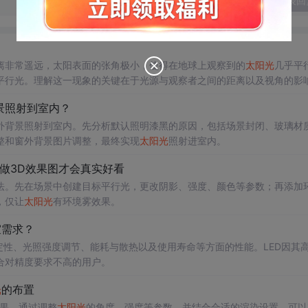
发表回
离非常遥远，太阳表面的张角极小，使得在地球上观察到的
太阳光
几乎平
平行光。理解这一现象的关键在于光源与观察者之间的距离以及视角的影
景照射到室内？
外背景照射到室内。先分析默认照明漆黑的原因，包括场景封闭、玻璃材
整和窗外背景图片调整，最终实现
太阳光
照射进室内。
做3D效果图才会真实好看
法。先在场景中创建目标平行光，更改阴影、强度、颜色等参数；再添加
，仅让
太阳光
有环境雾效果。
室需求？
性、光照强度调节、能耗与散热以及使用寿命等方面的性能。LED因其
合对精度要求不高的用户。
光
的布置
果。通过调整
太阳光
的角度、强度等参数，并结合合适的渲染设置，可以