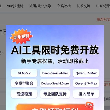
N
Vue技能树
简历/就业指导
立码吐槽
技术交流
BUG记
用AI写
自己好看到爆炸的脸蛋！
蛋！
转发到动态
举报
写回
切换为时间