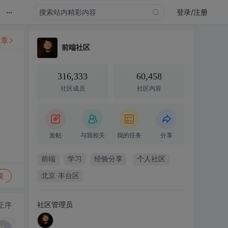
...
录
登录/注册
文章
前端社区
316,333
60,458
社区成员
社区内容
发帖
与我相关
我的任务
分享
前端
学习
经验分享
个人社区
复
北京·丰台区
社区管理员
正序