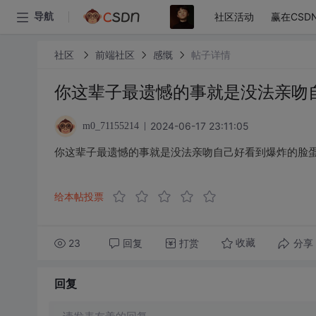
社区活动
赢在CSD
导航
社区
前端社区
感慨
帖子详情
你这辈子最遗憾的事就是没法亲吻
2024-06-17 23:11:05
m0_71155214
你这辈子最遗憾的事就是没法亲吻自己好看到爆炸的脸
给本帖投票
23
回复
打赏
分享
收藏
回复