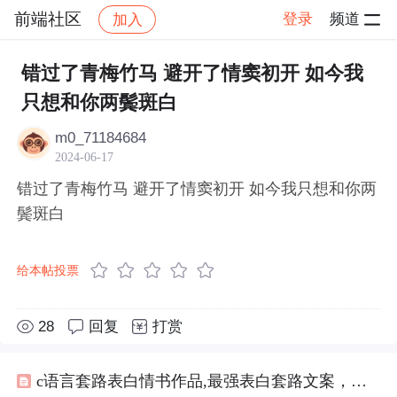
前端社区
登录
频道
加入
帖子详情
社区
前端社区
感慨
错过了青梅竹马 避开了情窦初开 如今我
只想和你两鬓斑白
m0_71184684
2024-06-17
错过了青梅竹马 避开了情窦初开 如今我只想和你两
鬓斑白
给本帖投票
28
回复
打赏
c语言套路表白情书作品,最强表白套路文案，句句浪漫，让你百分百脱单！