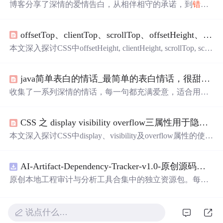
博客分享了深情的爱情告白，从相伴相守的承诺，到
错过
与相遇的意义，再到生活中的浪漫细节。关键词聚焦在爱
情、陪伴、承诺和未来展望。
offsetTop、clientTop、scrollTop、offsetHeight、clientHeight、scrollHeight概念结合图片理解
本文深入探讨CSS中offsetHeight, clientHeight, scrollTop, scrol
lHeight, clientTop和offsetTop等属性的区别与应用，通过实
例代码与图表展示，帮助读者理解各属性在网页布局中的
java简单表白的情话_最简单的表白情话，很甜很撩人，脱单必备哦！
作用。
收集了一系列深情的情话，每一句都充满爱意，适合用来
表达心意。
CSS 之 display visibility overflow三属性用于隐藏元素的区别
本文深入探讨CSS中display、visibility及overflow属性的使用
方法，对比不同隐藏方式的效果，如保留位置的visibility:hi
dden与不保留位置的display:none，以及仅隐藏溢出内容的o
AI-Artifact-Dependency-Tracker-v1.0-原创源码与文档.zip
verflow:hidden。
原创本地工程审计与分析工具合集中的独立资源包。每个
ZIP包含完整源码、3项自动化测试、可复现合成示例、离
线HTML、JSON与SVG报告、1080×720真实运行效果图、
README、运行说明、功能清单、MIT License及原创与授
说点什么…
权声明。解压后进入project目录，执行npm test验证算法，