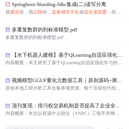
Springboot-Sharding-Jdbc集成(二)读写分离
我
遇见
你，我
记得
你，
这座
城市
天生
就
适合
谈恋爱
，你
天
生
就
适合
我的
灵魂
。 一.pom.xml 引入 <?xml version="1.0" e
ncoding="UTF-8"?> <project xmlns="http://maven.apache.org/
多重复数群的到标准模型.pdf
POM/4.0.0" xmlns:xsi="http://www.w3.org/2001/XMLSchema-
instance" xsi:schemaLocation="http://maven.apache.org/POM/4.
多重复数群的到标准模型.pdf
【水下机器人建模】基于QLearning自适应强化学习PID控制器在AUV中的应用研究（Matlab代码实现）
内容概要：本文研究了基于QLearning自适应强化学习的PI
D控制器在自主水下航行器（AUV）中的应用，通过Matla
b代码实现了对水下机器人的动力学建模与运动控制。重点
视频模型GGUF量化元数据工具｜原创源码+测试+离线报告
探讨了将强化学习算法QLearning与传统PID控制相结合的
方法，以提升AUV在复杂、时变及非线性水下环境中的自
原创本地工程分析工具合集单项资源。每个压缩包均包含
适应控制能力。文中系统分析了AUV的运动学与动力学特
完整 JavaScript/Node.js 源码、3 项自动化测试、可复现合
性，阐述了传统PID参数整定面临的挑战，并提出采用QLe
成示例、离线 HTML/JSON/SVG 报告、1080×720 真实运
arning算法在线动态优化PID控制器的比例、积分和微分参
顶刊复现：排污权交易机制是否提高了企业全要素生产率 -来自中国上市公司的证据（论文+数据）
行效果图、README、运行说明、功能清单、MIT License
数，从而实现对系统误差、响应速度、超调量等性能指标
及原创授权声明。Node.js 18+ 可直接运行，零第三方运行
内容概要：本文以有源中点箝位（ANPC）三电平并网逆
的综合优化。通过Matlab仿真实验验证了该复合控制策略
依赖，
适合
开发者进行工程预检、质量审查和交付复核。
变器为研究对象，提出并构建了一套融合双极性倍频脉宽
在轨迹跟踪精度、抗外部干扰能力和系统鲁棒性方面的显
调制（DPWMA）、正负序分离锁相控制与电网电压前馈