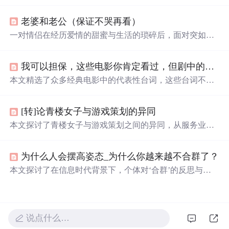
抓鱼、采野花、爬树摘果等，而悲伤的经历则有关学习成
绩、表演出糗及被
欺负
等。一次冬日的“旅行”成为特别的
老婆和老公（保证不哭再看）
记忆。
一对情侣在经历爱情的甜蜜与生活的琐碎后，面对突如其
来的疾病，展现了深刻的情感与生命的脆弱。女主角在生
命最后的日子里，为男友留下深情的信件，约定十年为
我可以担保，这些电影你肯定看过，但剧中的台词，你还记得不？
期，十年后彻底忘记彼此，期待来生再续前缘。
本文精选了众多经典电影中的代表性台词，这些台词不仅
深入人心，还往往蕴含着深刻的人生哲理。从《阿甘正
传》到《大话西游》，每一句台词背后都有一个精彩的故
[转]论青楼女子与游戏策划的异同
事。
本文探讨了青楼女子与游戏策划之间的异同，从服务业的
角度出发，分析了两者在选择、多才多艺、现实、过程、
分工、未来及独立等方面的相似之处，以及他们各自面临
为什么人会摆高姿态_为什么你越来越不合群了？
的挑战和追求的理想。
本文探讨了在信息时代背景下，个体对‘合群’的反思与重
构。指出传统社交范式中的表面迎合已失去必要性，真正
有效的人际联结应基于价值认同而非从众行为。文章强调
独处能力、自我认知与数字时代人际网络构建的关联性，
批判强制合群对心理健康的损害，并指出卓尔不群者更易
说点什么…
在技术驱动的知识经济中建立差异化优势。