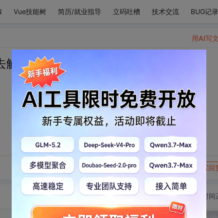
N
Vue技能树
简历/就业指导
立码吐槽
技术交流
BUG记
用AI写
去解
转发到动态
举报
写回
切换为时间