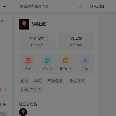
...
录
登录/注册
文章
前端社区
316,332
60,458
社区成员
社区内容
发帖
与我相关
我的任务
分享
前端
学习
经验分享
个人社区
复
北京·丰台区
社区管理员
正序