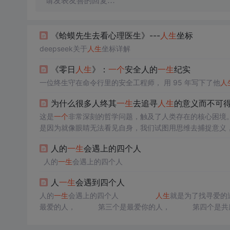
请发表友善的回复…
《蛤蟆先生去看心理医生》---
人生
坐标
deepseek关于
人生
坐标详解
《零日
人生
》：
一个
安全人的
一生
纪实
一位终生守在命令行里的安全工程师， 用 95 年写下了他
人
为什么很多人终其
一生
去追寻
人生
的意义而不可
这是
一个
非常深刻的哲学问题，触及了人类存在的核心困境
是因为就像眼睛无法看见自身，我们试图用思维去捕捉意义
人的
一生
会遇上的四个人
人的
一生
会遇上的四个人
人
一生
会遇到四个人
人的
一生
会遇上的四个人
人生
就是为了找寻爱的
最爱的人， 第三个是最爱你的人， 第四个是共
为了解被爱的感觉，所以才