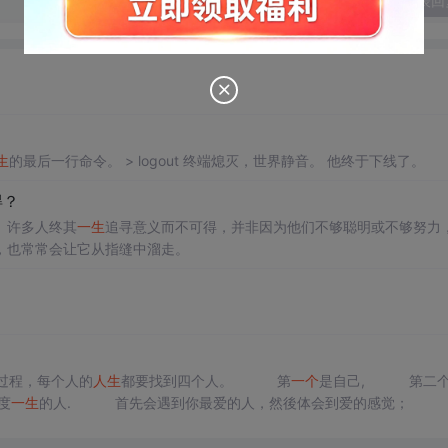
发表回
生
的最后一行命令。 > logout 终端熄灭，世界静音。 他终于下线了。
得？
。许多人终其
一生
追寻意义而不可得，并非因为他们不够聪明或不够努力
，也常常会让它从指缝中溜走。
过程，每个人的
人生
都要找到四个人。 第
一个
是自己, 第二个
度
一生
的人. 首先会遇到你最爱的人，然後体会到爱的感觉；