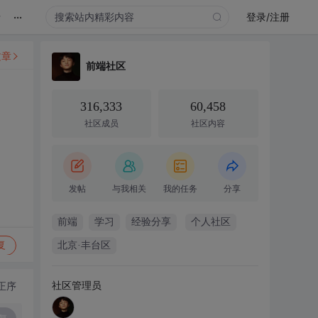
...
录
登录/注册
文章
前端社区
316,333
60,458
社区成员
社区内容
发帖
与我相关
我的任务
分享
前端
学习
经验分享
个人社区
复
北京·丰台区
社区管理员
正序