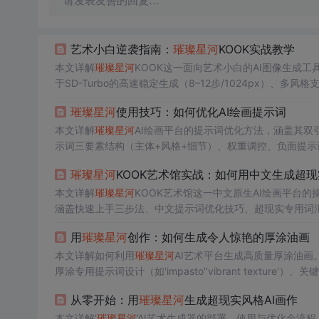
请发表友善的回复…
艺术小白逆袭指南：
璀璨
星河
KOOK实战教学
本文详解
璀璨
星河
KOOK这一面向艺术小白的AI图像生成工具，聚
于SD-Turbo的高速稳定生成（8–12步/1024px）
质量描述词撰写技巧、常见问题修复及作品集建设方法，突
璀璨
星河
使用技巧：如何优化AI绘画提示词
本文详解
璀璨
星河
AI绘画平台的提示词优化方法，涵盖其双引
示词三要素结构（主体+风格+细节）、权重调控、负面提示
理、构图视角等高级技巧及实战案例，助力用户提升生成质
璀璨
星河
KOOK艺术馆实战：如何用中文生成超
本文详解
璀璨
星河
KOOK艺术馆这一中文原生AI绘画平台
涵盖快速上手三步法、中文提示词优化技巧、超现实专用词汇
系列化、混合风格与迭代优化等进阶技法，突出其在中文语境
用
璀璨
星河
创作：如何生成令人惊艳的厚涂油画
本文详解如何利用
璀璨
星河
AI艺术平台生成高质量厚涂油画。
厚涂专用提示词设计（如'impasto''vibrant textu
方法。强调其基于Kook Zimage Turbo引擎对油画质
从零开始：用
璀璨
星河
生成超现实风格AI画作
本文详解‘
璀璨
星河
’AI艺术生成器的部署、使用与优化全流程