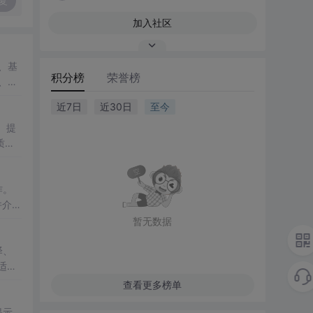
复
加入社区
换、基
积分榜
荣誉榜
析、高
近7日
近30日
至今
、提
质纹
作。
并介绍
暂无数据
译、
格适配
查看更多榜单
提示