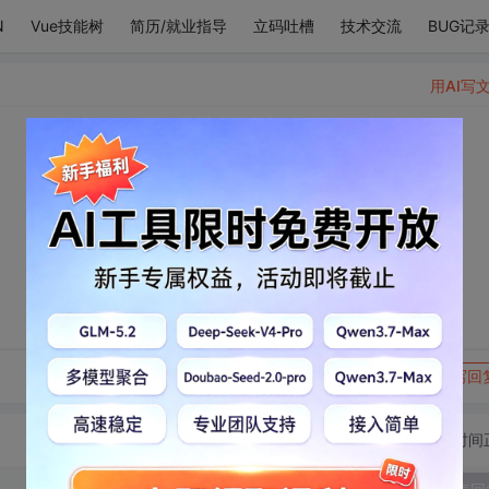
N
Vue技能树
简历/就业指导
立码吐槽
技术交流
BUG记
用AI写
转发到动态
举报
写回
切换为时间