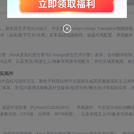
发表回
焦其艺术导向UI设计、中文直输Prompt+Deep Translator智能转
、多风格支持（油画/数字艺术/水墨）及零基础实操路径。涵盖环境配置、界面解
出其降低深度学习应用门槛的技术特性。
擎（Kook真实幻想引擎与Z-Image原生艺术引擎）差异、自动翻译机制
词运用，以及梵高/浪漫主义/抽象等风格专用配方，并结合场景氛围、材
量。
现实画作
的操作流程与创作方法，聚焦于利用自然中文描述生成高质量超现实主义画
体系、常见问题调试策略及社交媒体/创意写作/概念设计等实际应用，
下降低AI绘画门槛的核心价值。
涵盖环境部署（Python/CUDA/GPU）、界面操作、中文提示词自动翻
re'）、关键参数优化（CFG值、分辨率、BF16精度），以及表现主义/印象派等风
感、笔触厚度与色彩饱和度的专业建模能力。
，涵盖双引擎架构（Kook真实幻想引擎/Z-Image原生艺术引擎）、中文