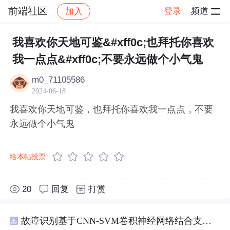
前端社区
登录
频道
加入
帖子详情
社区
前端社区
感慨
我喜欢你天地可鉴&#xff0c;也拜托你喜欢
我一点点&#xff0c;不要永远做个小气鬼
m0_71105586
2024-06-18
我喜欢你天地可鉴，也拜托你喜欢我一点点，不要
永远做个小气鬼
给本帖投票
20
回复
打赏
故障识别基于CNN-SVM卷积神经网络结合支持向量机的数据分类预测研究（Matlab代码实现）