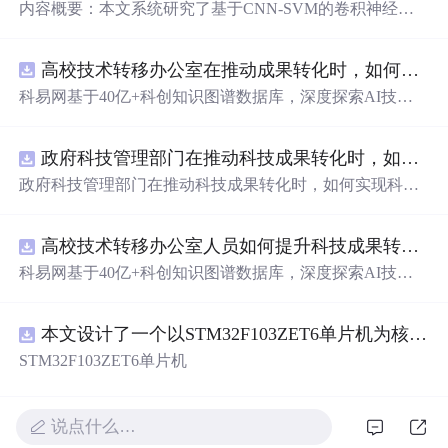
内容概要：本文系统研究了基于CNN-SVM的卷积神经网
络与支持向量机融合的数据分类预测方法，聚焦其在工业
故障识别中的应用，提供了完整的Matlab代码实现。通过C
高校技术转移办公室在推动成果转化时，如何识别高质量专利？.docx
NN提取输入数据的深层空间特征，再由SVM进行高精度
分类，充分发挥两者优势，有效提升了故障识别的准确
科易网基于40亿+科创知识图谱数据库，深度探索AI技术
性、鲁棒性与泛化能力。该方法特别适用于处理电力系
在技术转移、成果转化、技术经纪、知识产权、产业创
统、机械设备等领域的高维、非线性、强噪声监测数据，
新、科技招商等垂直领域的多样化应用场景，研究科技创
在变压器故障诊断、轴承缺陷识别等场景中具有重要应用
政府科技管理部门在推动科技成果转化时，如何实现科技成果与产业需求的精准对接？.docx
新领域的AI+数智化解决方案，推动科技创新与产业创新
价值。文档还整合了机器学习、深度学习、图像处理、路
智能化发展。
政府科技管理部门在推动科技成果转化时，如何实现科技
径规划、电力系统优化等多个前沿科研方向的技术资源，
成果与产业需求的精准对接？
配套大量Matlab/Simulink仿真案例与Python代码，全面支持
科研复现与工程实践。; 适合人群：具备一定编程基础，熟
高校技术转移办公室人员如何提升科技成果转化的响应速度与合作成功率？.docx
练掌握Matlab或Python语言，从事电气工程、自动化、人工
科易网基于40亿+科创知识图谱数据库，深度探索AI技术
智能、机械故障诊断等相关领域研究的研发人员及高校研
在技术转移、成果转化、技术经纪、知识产权、产业创
究生； 使用场景及目标：① 实现工业设备的状态监测与多
新、科技招商等垂直领域的多样化应用场景，研究科技创
类别故障分类；② 深入理解CNN与SVM融合模型的设计
本文设计了一个以STM32F103ZET6单片机为核心的高效率三相DC-AC逆变器，本电路中的两个逆变器基于SPWM脉冲宽度调制技术进行的设计 SPWM技术不仅能够实时、准确地实现变压变频控制要求
新领域的AI+数智化解决方案，推动科技创新与产业创新
原理与工程实现细节；③ 借助所提供的丰富算法案例开展
智能化发展。
STM32F103ZET6单片机
科研复现、模型优化与系统仿真验证； 阅读建议：建议按
照文档目录结构系统化学习，结合百度网盘提供的完整代
码资源进行动手实践，重点关注CNN特征提取层与SVM分
说点什么…
类器之间的数据接口设计与参数调优策略，同时可延伸学