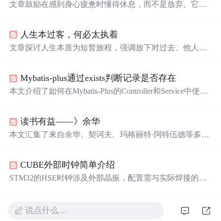
文章鼓励在感到身心疲惫时懂得休息，而不是放弃。它强
调了面对挑战要坚持下去，同时要避免烦躁和焦虑影响热
情和定力。建议从大自然中寻找慰藉，对自己
温柔
，认识
人生本过客，何必太执着
到每个人都是
宇宙
的
孩子
。文章还提醒读者，既要接受自
己的不足，也要看到自己的成就，保持积极态度。
文章探讨人生本质为短暂旅程，强调放下对过去、他人及
未来的执念，倡导活在当下、
温柔
对待自我。核心观点源
于仓央嘉措诗句与麦克斯·埃尔曼哲思，聚焦心理调适与生
Mybatis-plus通过exists判断记录是否存在
命认知，属人文哲思范畴，无信息技术相关内容。
本文介绍了如何在Mybatis-Plus的Controller和Service中使用e
xists方法，通过名称查询OpProduct表中是否存在新产品。
Service层通过LambdaQueryWrapper实现计数判断，展示了
读书有益——》余华
数据库操作的简化和高效查询实践。
本文汇集了来自余华、契诃夫、玛格丽特·阿特伍德等多位
文学巨匠的深刻见解，探讨了生活的真谛、时间的价值、
个人成长与自我接纳的主题。从绝望中重生，到珍惜每一
CUBE外部时钟简单介绍
刻的馈赠，再到理解孤独的意义，这些名言不仅反映了作
者们对世界的独特观察，也为我们提供了面对生活挑战的
STM32的HSE时钟涉及外部晶振，配置需与实际焊接的晶
智慧。
振一致。配置错误可能导致程序无法下载，需在复位瞬间
使用匹配设置。
说点什么…