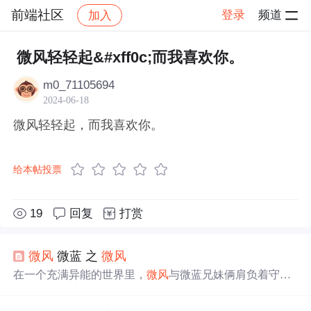
前端社区
登录
频道
加入
帖子详情
社区
前端社区
感慨
微风轻轻起&#xff0c;而我喜欢你。
m0_71105694
2024-06-18
微风轻轻起，而我喜欢你。
给本帖投票
19
回复
打赏
微风
微蓝 之
微风
在一个充满异能的世界里，
微风
与微蓝兄妹俩肩负着守护
家园的责任。随着剧情的发展，
微风
逐渐成长为一名出色
的守护者，而微蓝的真实身份却引发了巨大的转折。