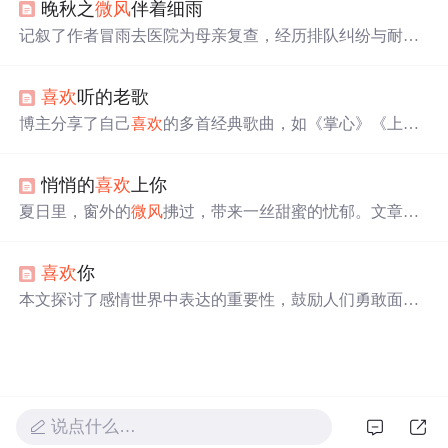
晚秋之
微风
伴着细雨
记叙了作者冒雨去医院为母亲复查，经历排队纠纷与耐心
等待，最终得知母亲恢复良好，通过这场经历体悟到生活
的起伏与医学的期待。秋雨象征着平静，引发对王菲歌曲
喜欢
听的老歌
的共鸣和生活哲理的思考。
博主分享了自己
喜欢
的多首经典歌曲，如《掌心》《上海
滩》《光辉岁月》等，回忆了与歌曲相关的工作、生活和
友情故事，表达了对过去美好时光的怀念，以及对朋友和
悄悄的
喜欢
上你
家人的情感。
夏日里，窗外的
微风
拂过，带来一丝甜蜜的忧郁。文章讲
述了作者在不经意间与某人的相遇，随着时间的推移，彼
此之间的情感逐渐加深。文中描述了对方的存在给予心灵
喜欢
你
的温暖与慰藉，表达了对于遇见这样一个人的幸福感受。
本文探讨了感情世界中表达的重要性，鼓励人们勇敢面对
感情，及时表达心意，避免因沉默而错失良缘。强调了在
感情中沟通和直接表达感受的价值。
说点什么…