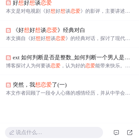
好
想
好
想
谈
恋爱
本文是对电视剧《好
想
好
想
谈
恋爱
》的影评，主要讲述了
四位女主角的爱情观及其背后的情感故事。通过剧中人物
的经历探讨了现代都市人在爱情与婚姻中的心态变化。
《好
想
好
想
谈
恋爱
》经典对白
本文摘自《好
想
好
想
谈
恋爱
》的经典对话，探讨了现代都
市女性对于爱情、婚姻的态度和看法。通过四位性格迥异
的女性角色之间的对话，反映了当代人对爱情的追求、疑
ext 如何判断是否是整数_如何判断一个男人是否是真心
惑与思考。
博客探讨人为何要谈
恋爱
，认为好的
恋爱
能带来快乐。还
阐述判断男人
想
认真
恋爱
的表现，包括对女方有极大时间
投入、主动升级关系、付出稀缺资源、主动介绍朋友及家
突然，我
想
恋爱
了(一)
人、考虑女方感受等方面。
本文作者回顾了一段令人心痛的感情经历，并从中学会了
自我保护和成长。通过朋友的经历，进一步认识到在感情
中保持理智的重要性。
说点什么…