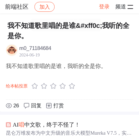
前端社区
登录
频道
加入
帖子详情
社区
前端社区
感慨
我不知道歌里唱的是谁&#xff0c;我听的全
是你。
m0_71184684
2024-06-19
我不知道歌里唱的是谁，我听的全是你。
给本帖投票
26
回复
打赏
AI
唱
中文歌，终于不怪了！
昆仑万维发布为中文升级的音乐大模型Mureka V7.5，实测