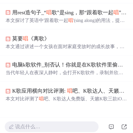
其三种生成模式各有优势。该模型在中文歌曲生成场景测
评中表现出色，通过围绕中文语境训练、引入ASR技术反
用rest造句子_“
唱
歌”是sing，那“跟着歌一起
唱
”用英语怎么说？Sing什么呢？...
向建模等提升演
唱
效果。同时发布的MoE - TTS语音合成
技术是关键支撑，应用场景广泛。
本文探讨了英语中'跟着歌一起
唱
'(sing along)的用法，提供
例句并解析其含义，还介绍了'along'在不同语境中的搭配。
学习如何用'sing along with/to the song'表达，并通过沿用'alo
莫要
唱
《离歌》
ng'的词组练习造句。
本文通过讲述一个女孩在面对家庭变故时的成长故事，展
现了她如何在逆境中坚强起来。文章提及了信乐团的歌曲
《离歌》对她产生的深远影响，并引用了电视剧《怪侠一
电脑k歌软件_别否认！你就是在K歌软件里偷偷出道的年轻人
枝梅》中离歌笑关于离别的哲理话语。
当代年轻人在夜深人静时，会打开K歌软件，录制并欣赏
自己的歌声。他们在软件里组建家族，参加比赛，甚至通
过歌声交友。这里记录了他们的自恋行为和社交方式。
K歌应用横向对比评测:
唱
吧、K歌达人、天籁K歌
本文对比评测了
唱
吧、K歌达人免费版、天籁K歌三款iOS
K歌应用，从界面、功能、评分系统等方面进行了详细分
析，提供了挑选K歌应用的参考。
说点什么…