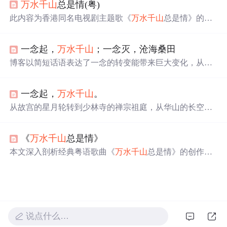
万水千山
总是情(粤)
离、新领域接触及价值观转变，强调现实温情（如‘抓住个
女孩的手’）对空泛理
想
的消解，体现情感认知与心理调适
此内容为香港同名电视剧主题歌《
万水千山
总是情》的相
过程。
关信息，包括作词邓伟雄、作曲顾嘉辉、演唱汪明荃，还
展示了部分歌词内容。
一念起，
万水千山
；一念灭，沧海桑田
博客以简短话语表达了一念的转变能带来巨大变化，从
万
水千山
到沧海桑田，体现出
想
法改变对事物认知的影响。
一念起，
万水千山
。
从故宫的星月轮转到少林寺的禅宗祖庭，从华山的长空栈
道到敦煌的风沙壁画，这份清单涵盖了中国最具魅力的30
个旅行目的地。无论是感受壶口黄河的怒吼，还是欣赏漓
《
万水千山
总是情》
江的山水画卷，抑或是体验稻城亚丁的四季美景，每个地
方都有其独特的风情与故事。这不仅是一场视觉盛宴，更
本文深入剖析经典粤语歌曲《
万水千山
总是情》的创作背
是一次心灵的洗礼。
景、歌词意象与旋律特征。作为1982年同名电视剧主题
曲，由顾嘉煇作曲、邓伟雄填词、汪明荃演唱，融合山水
意象与情感表达，展现深厚的艺术感染力与文化影响力。
说点什么…