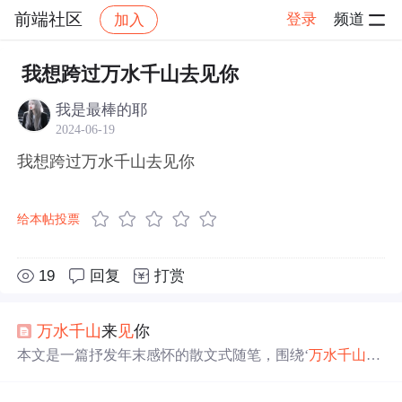
前端社区
登录
频道
加入
帖子详情
社区
前端社区
感慨
我想跨过万水千山去见你
我是最棒的耶
2024-06-19
我想跨过万水千山去见你
给本帖投票
19
回复
打赏
万水千山
来
见
你
本文是一篇抒发年末感怀的散文式随笔，围绕‘
万水千山
来
见
你’这一意象展开，表达对时间流逝、人际疏离与理
想
幻
灭的怅惘。作者反思2004年个人生活变迁，包括社群脱