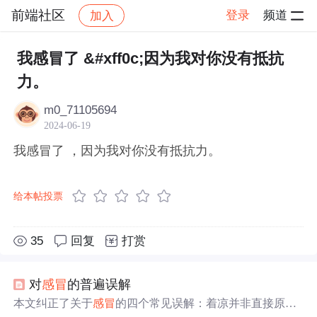
前端社区
登录
频道
加入
帖子详情
社区
前端社区
感慨
我感冒了 &#xff0c;因为我对你没有抵抗
力。
m0_71105694
2024-06-19
我感冒了 ，因为我对你没有抵抗力。
给本帖投票
35
回复
打赏
对
感冒
的普遍误解
本文纠正了关于
感冒
的四个常见误解：着凉并非直接原