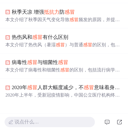
因，真正的罪魁祸首是病毒；
抵抗力
强反而使
感冒
症状更
剧烈；头疼、流鼻涕等症状实际上是免疫系统对抗病毒的
秋季天凉 增强
抵抗力
防
感冒
表现；抗生素对治疗
感冒
无效。同时介绍了普通
感冒
的自
愈特性及流感的预防和治疗。
本文介绍了秋季因天气变化导致
感冒
频发的原因，并提供
了增强
抵抗力
、良好生活习惯、适量运动及合理饮食等方
面的建议，帮助读者有效预防秋季
感冒
。
热伤风和
感冒
有什么区别
本文介绍了热伤风（暑湿
感冒
）与普通
感冒
的区别，包括
发病季节、症状特点及治疗方法的不同。热伤风常见于夏
季，表现为发热重、恶寒轻等症状。
病毒性
感冒
与细菌性
感冒
本文介绍了病毒性和细菌性
感冒
的区别，包括流行病学特
征、症状表现、实验室检查等方面，并提供了实用的鉴别
方法。
2020年
感冒
人群大幅度减少，不
感冒
意味着身体变好？
2020年上半年，受新冠疫情影响，中国公立医疗机构终端
咳嗽和
感冒
用药销售额同比下滑37.96％。
感冒
人数也大幅
下降，但这并不意味着
感冒
疾病消失。一方面，购买相关
药物受到严格监管；另一方面，个人防护加强减少了感染
机会。然而，长期缺乏
感冒
可能使人体免疫系统变得较
说点什么…
弱。