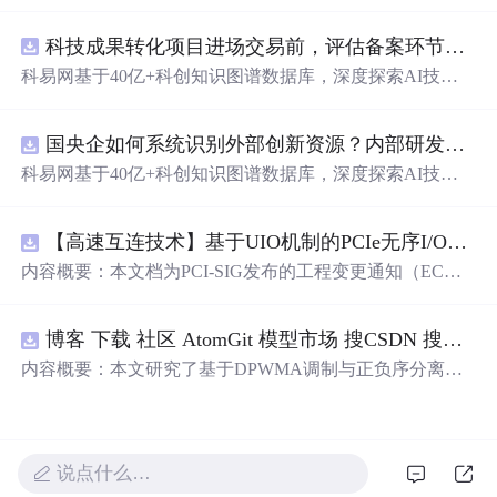
动化职位申请流程。借助人工智能，它能够帮助用户以定
制化的方式申请多个职位。
科技成果转化项目进场交易前，评估备案环节需要准备哪些材料？.docx
科易网基于40亿+科创知识图谱数据库，深度探索AI技术
在技术转移、成果转化、技术经纪、知识产权、产业创
新、科技招商等垂直领域的多样化应用场景，研究科技创
国央企如何系统识别外部创新资源？内部研发体系完善，但对外部高校、中小科技企业技术能力缺乏动态认知。.docx
新领域的AI+数智化解决方案，推动科技创新与产业创新
智能化发展。
科易网基于40亿+科创知识图谱数据库，深度探索AI技术
在技术转移、成果转化、技术经纪、知识产权、产业创
新、科技招商等垂直领域的多样化应用场景，研究科技创
【高速互连技术】基于UIO机制的PCIe无序I/O扩展：多路径架构下内存请求的高性能传输与排序控制方案设计
新领域的AI+数智化解决方案，推动科技创新与产业创新
智能化发展。
内容概要：本文档为PCI-SIG发布的工程变更通知（EC
N），介绍了名为“无序输入/输出（Unordered I/O, UIO）”
的新功能，旨在解决传统PCI/PCIe架构中严格的顺序传输
博客 下载 社区 AtomGit 模型市场 搜CSDN 搜索 AI 搜索 会员中心 创作中心 基于DPWMA调制与正负序分离的ANPC三电平并网逆变器前馈控制策略研究（Simulink仿真实现）
规则对多路径拓扑和高性能IO系统的限制。UIO基于Flit模
式，定义了一套新的TLP（事务层包）类型和规则，允许
内容概要：本文研究了基于DPWMA调制与正负序分离的
请求方（Requester）自主管理数据顺序，支持多路径路
ANPC三电平并网逆变器前馈控制策略，旨在解决传统三
由、提升系统效率并兼容现有生产者-消费者模型。文档详
电平逆变器存在的谐波含量高、电网不平衡工况适应性差
细说明了UIO
及动态响应速度不足等问题。通过采用有源中点箝位（AN
PC）三电平逆变器拓扑，结合双极性倍频脉宽调制（DPW
说点什么…
MA）、正负序分离锁相技术和电网电压前馈控制，构建