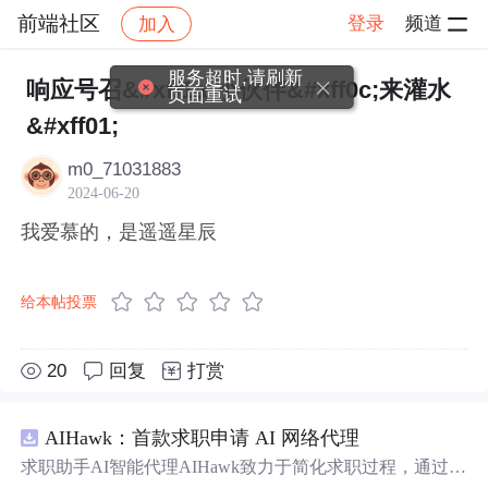
前端社区
登录
频道
加入
帖子详情
社区
前端社区
感慨
服务超时,请刷新
响应号召&#xff1a;小伙伴&#xff0c;来灌水
页面重试
&#xff01;
m0_71031883
2024-06-20
我爱慕的，是遥遥星辰
给本帖投票
20
回复
打赏
AIHawk：首款求职申请 AI 网络代理
求职助手AI智能代理AIHawk致力于简化求职过程，通过自