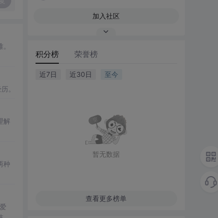
复
加入社区
难。
积分榜
荣誉榜
近7日
近30日
至今
经历。
理解
暂无数据
两种
查看更多榜单
爱
技术