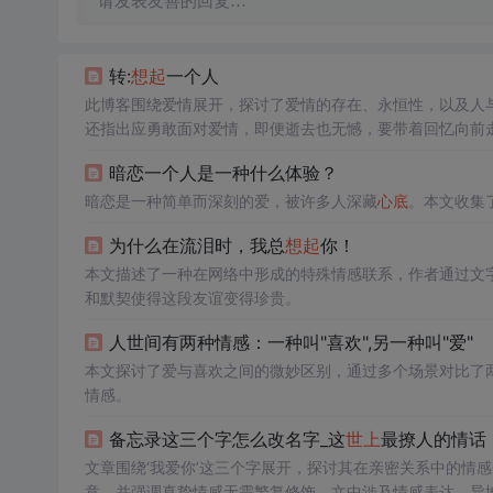
请发表友善的回复…
转:
想起
一个人
此博客围绕爱情展开，探讨了爱情的存在、永恒性，以及人
还指出应勇敢面对爱情，即便逝去也无憾，要带着回忆向前
暗恋一个人是一种什么体验？
暗恋是一种简单而深刻的爱，被许多人深藏
心底
。本文收集
为什么在流泪时，我总
想起
你！
本文描述了一种在网络中形成的特殊情感联系，作者通过文
和默契使得这段友谊变得珍贵。
人世间有两种情感：一种叫"喜欢",另一种叫"爱"
本文探讨了爱与喜欢之间的微妙区别，通过多个场景对比了
情感。
备忘录这三个字怎么改名字_这
世上
最撩人的情话
文章围绕‘我爱你’这三个字展开，探讨其在亲密关系中的情
意，并强调真挚情感无需繁复修饰。文中涉及情感表达、异