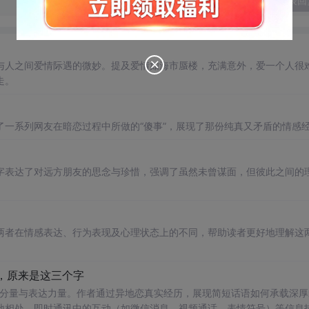
发表回
与人之间爱情际遇的微妙。提及爱情如海市蜃楼，充满意外，爱一个人很
走。
了一系列网友在暗恋过程中所做的“傻事”，展现了那份纯真又矛盾的情感
字表达了对远方朋友的思念与珍惜，强调了虽然未曾谋面，但彼此之间的
两者在情感表达、行为表现及心理状态上的不同，帮助读者更好地理解这
，原来是这三个字
感分量与表达力量。作者通过异地恋真实经历，展现简短话语如何承载深厚
地相处、即时通讯中的互动（如微信消息、视频通话、表情符号）等信息