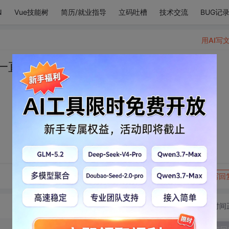
N
Vue技能树
简历/就业指导
立码吐槽
技术交流
BUG记
用AI写
“一直放在心底
转发到动态
举报
写回
切换为时间