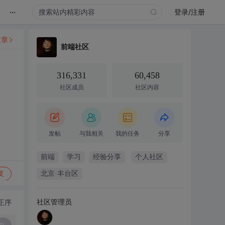
...
录
登录/注册
文章
前端社区
316,331
60,458
社区成员
社区内容
发帖
与我相关
我的任务
分享
前端
学习
经验分享
个人社区
复
北京·丰台区
社区管理员
正序