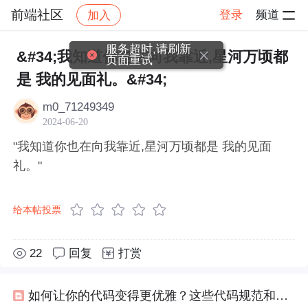
前端社区
登录
频道
加入
帖子详情
社区
前端社区
感慨
服务超时,请刷新
&#34;我知道你也在向我靠近,星河万顷都
页面重试
是 我的见面礼。&#34;
m0_71249349
2024-06-20
"我知道你也在向我靠近,星河万顷都是 我的见面
礼。"
给本帖投票
22
回复
打赏
如何让你的代码变得更优雅？这些代码规范和技巧必须