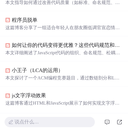
本文指导如何通过改善代码质量（如标准、命名规范、松
耦合等）、函数和循环优化，以及JavaScript性能提升技
巧，来成为优秀程序员。实例详解和实用建议助你晋升之
程序员脱单
路。
这篇博客分享了一组适合年轻人在朋友圈低调官宣恋情的
文案，包括直接表达心意和含蓄暗示的方式，充满甜蜜与
创意，为情侣们提供了宣告爱情的灵感。
如何让你的代码变得更优雅？这些代码规范和技巧必须
本文详细阐述了JavaScript代码的组织、命名规范、松耦
合、高复用、函数优化和条件优化等编码规范，旨在提升
代码质量和可维护性。
小王子（LCA的运用）
本文探讨了一个ACM编程竞赛题目，通过数链剖分和LCA
算法解决炸星星问题，即将一颗由白边相连的树通过炸掉
一条白边和一条黑边分成两部分，计算所有可行方案的数
js文字浮动效果
量。
这篇博客通过HTML和JavaScript展示了如何实现文字浮动
的效果。作者利用CSS设置元素的绝对定位，JavaScript则
用来随机生成文字的初始位置和透明度变化，营造出文字
在页面上随机飘动的视觉效果。此外，文中还包含了对CS
说点什么…
S样式和JavaScript事件监听的运用，增加了互动性和趣味