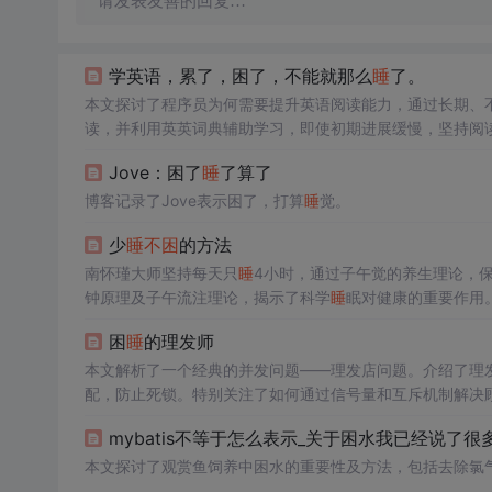
请发表友善的回复…
学英语，累了，困了，不能就那么
睡
了。
本文探讨了程序员为何需要提升英语阅读能力，通过长期、
读，并利用英英词典辅助学习，即使初期进展缓慢，坚持阅
Jove：困了
睡
了算了
博客记录了Jove表示困了，打算
睡
觉。
少
睡
不困
的方法
南怀瑾大师坚持每天只
睡
4小时，通过子午觉的养生理论，
钟原理及子午流注理论，揭示了科学
睡
眠对健康的重要作用
困
睡
的理发师
本文解析了一个经典的并发问题——理发店问题。介绍了理
配，防止死锁。特别关注了如何通过信号量和互斥机制解决
mybatis不等于怎么表示_关于困水我已经说了很
本文探讨了观赏鱼饲养中困水的重要性及方法，包括去除氯