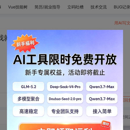
N
Vue技能树
简历/就业指导
立码吐槽
技术交流
BUG记
用AI写
我就想睡。
转发到动态
举报
写回
切换为时间