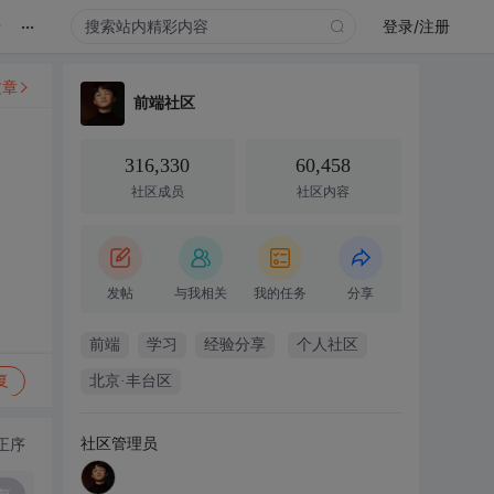
...
录
登录/注册
文章
前端社区
316,330
60,458
社区成员
社区内容
发帖
与我相关
我的任务
分享
前端
学习
经验分享
个人社区
复
北京·丰台区
社区管理员
正序