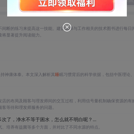
发表回
不间断的练习来提高这一技能。建议选择与工作相关的技术图书进行每日
读将显著提升阅读能力。
保持神康体泰。本文深入解析其
睡
眠习惯背后的科学依据，包括中医理论
。
发店的布局及顾客与理发师间的交互过程，利用信号量机制确保资源的有
顾客等待和理发师服务的问题。
多次了，净水不等于困水，怎么就不明白呢？...
气、培养有益菌等多个方面，并对比了不同水源的特点。