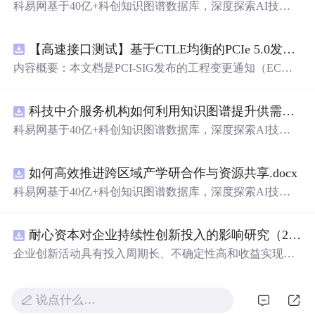
科易网基于40亿+科创知识图谱数据库，深度探索AI技术
在技术转移、成果转化、技术经纪、知识产权、产业创
新、科技招商等垂直领域的多样化应用场景，研究科技创
【高速接口测试】基于CTLE均衡的PCIe 5.0发射机抖动测量方法：32 GT/s速率下精确评估硅基抖动分量的技术方案
新领域的AI+数智化解决方案，推动科技创新与产业创新
智能化发展。
内容概要：本文档是PCI-SIG发布的工程变更通知（EC
N），针对PCI Express 5.0规范中32.0 GT/s速率下的发送端
（Tx）抖动测量方法进行了更新。新方法采用“抖动测量模
科技中介服务机构如何利用知识图谱提升供需匹配精准度？.docx
式”替代原有的S参数去嵌入法，通过在被测通道应用基于
CTLE的均衡来减少因信道损耗导致的信号退化，从而更准
科易网基于40亿+科创知识图谱数据库，深度探索AI技术
确地评估由芯片内部随机和确定性源产生的抖动。该方法
在技术转移、成果转化、技术经纪、知识产权、产业创
利用测试通道中的时钟模式和其他通道的合规模式，避免
新、科技招商等垂直领域的多样化应用场景，研究科技创
了传统去嵌入过程中高频噪声放大带来的测量不准确性。
如何高效推进跨区域产学研合作与资源共享.docx
新领域的AI+数智化解决方案，推动科技创新与产业创新
对于2.5至16.0 GT/s速率，原有测量方法保持不变。; 适合
智能化发展。
科易网基于40亿+科创知识图谱数据库，深度探索AI技术
人群：从事高速接口设计、验证或测试的工程师，尤其是
在技术转移、成果转化、技术经纪、知识产权、产业创
涉及PC
新、科技招商等垂直领域的多样化应用场景，研究科技创
耐心资本对企业持续性创新投入的影响研究（2010-2024年）
新领域的AI+数智化解决方案，推动科技创新与产业创新
智能化发展。
企业创新活动具有投入周期长、不确定性高和收益实现滞
后等特征，持续稳定的资源支持是保障企业长期创新的重
要基础。耐心资本作为一种强调长期价值创造、具备较高
风险容忍度并积极参与企业治理的资本形态，能够通过缓
说点什么…
解融资约束、优化公司治理结构以及增强企业风险承担能