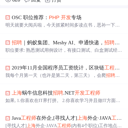
OSC 职位推荐：
PHP
开发
专场
明天就要大阅兵啦，今天抓紧时间多读点书，恶补一下文
化素养，看到阅兵时多用点“震撼、壮观、威武、雄壮、排
山倒海……”等形容词，以免看到壮观场景的时候只用英语
招聘
｜蚂蚁集团、Meshy AI、申通快递，
招聘
测试
会说：”Oh my god！ Gosh！ God ！ for christ's sake!……”
明明
php
是世界上最好的语言却偏偏要用其他...
职位要求: 熟悉测试用例设计，有接口测试、白盒测试经
验； 熟悉 Linux 操作系统；对软件工程和大型软件架构有
较深刻的认识；
2019年11月全国程序员工资统计，区块链
工程师
比
我每个月第一天（也许是第二天，第三天），会爬
招聘
网
站，并在CSDN发布。 趋势 本月全国程序员平均工资为13
451元，比上个月略涨。 北上广深杭工资趋势 区块链程序
上海
蜗牛信息科技
招聘
.NET
开发
工程师
员的工资 职能 工资 系统架构师 23031 区块链
工程师
20701
算法
工程师
19645 Python
工程师
17882 Java
工程师
14080 区
如果, 1.你喜欢在IT界打拼。 2.你喜欢学习并且做IT方面所
块链
工程师
的工资比算法
工程师
要高哇，后悔...
有的事情(架构,设计,编码,测试，甚至销售)。 3.你喜欢和一
群有激情的年轻人一起工作。 4.你喜欢工作只要效率高没
Java
工程师
在外企,[寻找人才]
上海
外企·JAVA
工程师
有其他限制。 5.你喜欢成为本公司元老级人物。 6.你喜欢
和高手共事。 7.你喜欢在公交，地铁，火车,长途汽车甚至
[寻找人才]
上海
外企·JAVA
工程师
(内有4个职位)工作地点：