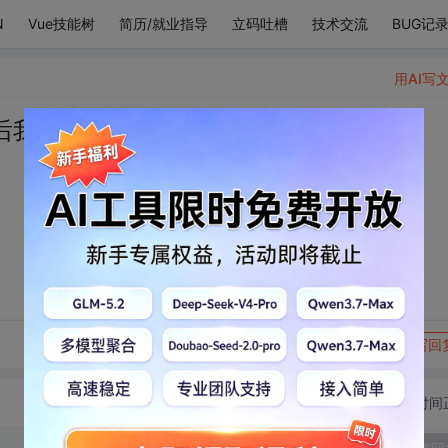
N
Vue技能树
简历/就业指导
立码吐槽
技术交流
BUG记
用AI写
后我去梦里找你
转发到动态
举报
写回
切换为时间