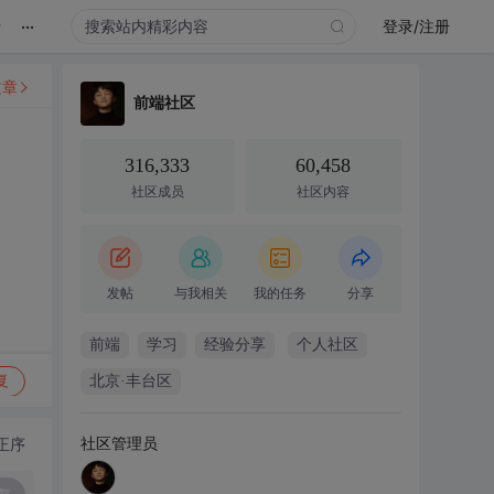
...
录
登录/注册
文章
前端社区
316,333
60,458
社区成员
社区内容
发帖
与我相关
我的任务
分享
前端
学习
经验分享
个人社区
复
北京·丰台区
社区管理员
正序