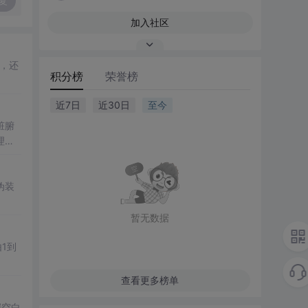
复
加入社区
，还
积分榜
荣誉榜
近7日
近30日
至今
脏腑
理治
伪装
暂无数据
1到
查看更多榜单
据空白