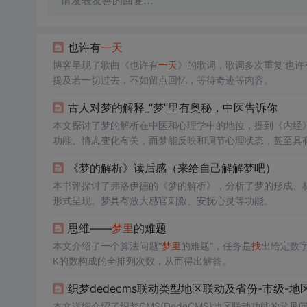
请发表友善的回复…
也许有
一天
博客呈现了歌曲《也许有
一天
》的歌词，歌词多次重复‘也许
提及若一切过去，不如留点回忆，等待奇迹等内容。
古人对梦的解释_“梦”里有奥秘，中医告诉你
本文探讨了梦的解析在中医和心理学中的地位，提到《内经
功能、情志变化有关，而梦能反映和调节心理状态，甚至具
疗中也有一定应用。
《梦的解析》读后感（来给自己解解梦吧）
本书评探讨了弗洛伊德的《梦的解析》，分析了梦的形成、
形式呈现。梦具有放大感官刺激、安抚心灵等功能。
思维——
梦里
的难题
本文介绍了一个算法问题“
梦里
的难题”，任务是
找
出给定数
K的数构成的全排列次数，从而得出解答。
织梦dedecms联动类型地区联动及省份-市级-地
本文详细介绍了织梦CMS(DedeCMS)地区联动功能的