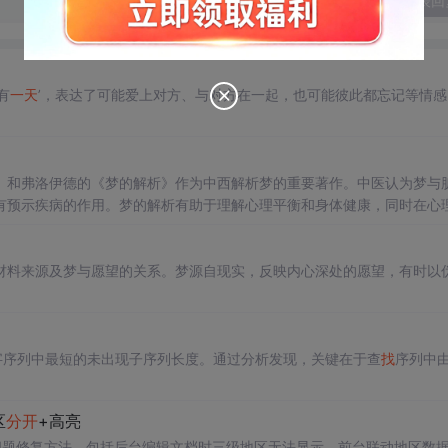
发表回
有
一天
’，表达了可能爱上对方、与对方在一起，也可能彼此都忘记等情感
》和弗洛伊德的《梦的解析》作为中西解析梦的重要著作。中医认为梦与
有预示疾病的作用。梦的解析有助于理解心理平衡和身体健康，同时在心
材料来源及梦与愿望的关系。梦源自现实，反映内心深处的愿望，有时以
字序列中最短的未出现子序列长度。通过分析发现，关键在于查
找
序列中由
区
分开
+高亮
常见问题修复方法，包括后台编辑文档时三级地区无法显示、前台联动地区数