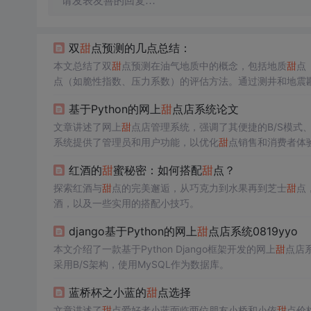
请发表友善的回复…
双
甜
点预测的几点总结：
本文总结了双
甜
点预测在油气地质中的概念，包括地质
甜
点
点（如脆性指数、压力系数）的评估方法。通过测井和地震
预测。最后，文章阐述了如何综合各项参数划分
甜
点区域，
基于Python的网上
甜
点店系统论文
文章讲述了网上
甜
点店管理系统，强调了其便捷的B/S模式
系统提供了管理员和用户功能，以优化
甜
点销售和消费者体
红酒的
甜
蜜秘密：如何搭配
甜
点？
探索红酒与
甜
点的完美邂逅，从巧克力到水果再到芝士
甜
点
酒，以及一些实用的搭配小技巧。
django基于Python的网上
甜
点店系统0819yyo
本文介绍了一款基于Python Django框架开发的网上
甜
点店
采用B/S架构，使用MySQL作为数据库。
蓝桥杯之小蓝的
甜
点选择
文章讲述了
甜
点爱好者小蓝面临两位朋友小桥和小依
甜
点价