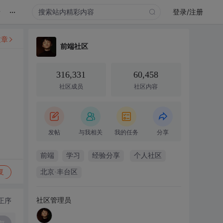
...
录
登录/注册
文章
前端社区
316,331
60,458
社区成员
社区内容
发帖
与我相关
我的任务
分享
前端
学习
经验分享
个人社区
复
北京·丰台区
社区管理员
正序