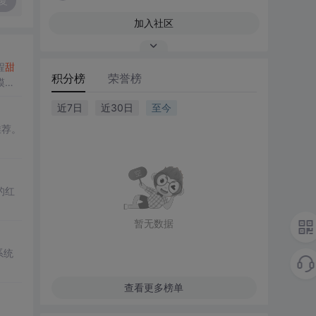
复
加入社区
程
甜
积分榜
荣誉榜
模型
近7日
近30日
至今
推荐。
的红
暂无数据
系统
查看更多榜单