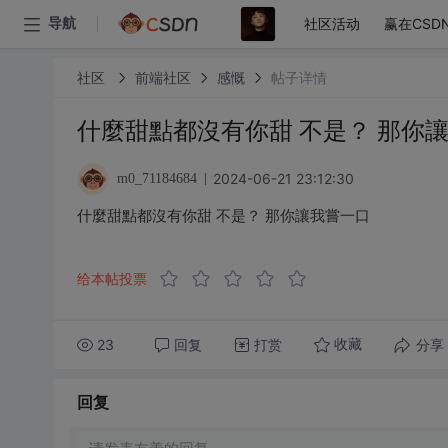
社区活动
赢在CSD
导航
社区
前端社区
感慨
帖子详情
什麼甜點都沒有你甜 不是？ 那你
2024-06-21 23:12:30
m0_71184684
什麼甜點都沒有你甜 不是？ 那你讓我嘗一口
给本帖投票
23
回复
打赏
分享
收藏
回复