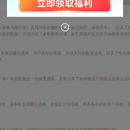
发表回
（富集与易开发）及其对应的物性参数（如孔隙度、渗透率等），以及工
勘探的数据，详细介绍了参数预测步骤，如孔隙度的反演和含油饱和度的
以指导油气田开发决策。
、丰富的
甜
点选择、用户友好的界面、在线支付和配送选项，以及个性化
验。
，每一种搭配都是一场味蕾盛宴。文章分享了如何根据不同
甜
点选择合适
系统，该系统支持
甜
点选购、在线支付等功能，并具备良好的用户体验。
格不一的情况，需帮助小蓝决定在控制开支下选择更划算的
甜
点师。,