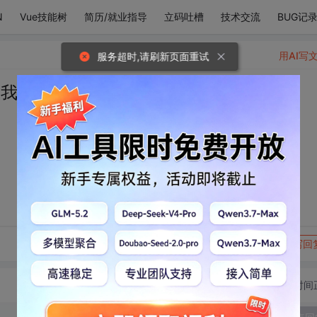
N
Vue技能树
简历/就业指导
立码吐槽
技术交流
BUG记
用AI写
服务超时,请刷新页面重试
讓我嘗一口
转发到动态
举报
写回
切换为时间