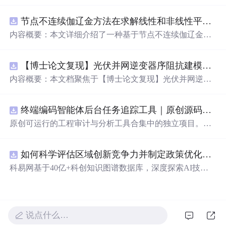
tkinter模块创建GUI的彩虹屁生成器。该程序经pyinstaller打
包后，可在无Python环境下运行。
节点不连续伽辽金方法在求解线性和非线性平流方程中的一维实现（Matlab代码实现）
内容概要：本文详细介绍了一种基于节点不连续伽辽金方
法（Discontinuous Galerkin Method）在求解线性和非线性
平流方程中的一维数值实现方案，并提供了完整的MATLA
【博士论文复现】光伏并网逆变器序阻抗建模、扫频辨识与弱电网交互稳定性分析【阻抗建模、验证扫频法】（Matlab代码、Simulink仿真实现）
B代码实现。该方法在处理偏微分方程特别是具有间断解
或高梯度特征的问题时展现出优异的稳定性和精度。文中
内容概要：本文档聚焦于【博士论文复现】光伏并网逆变
系统阐述了算法的核心原理、空间离散化策略、时间推进
器序阻抗建模、扫频辨识与弱电网交互稳定性分析，提供
机制以及边界条件的处理方式，通过具体编程实例展示如
了完整的Matlab代码与Simulink仿真实现方案。内容涵盖基
何在MATLAB环境中实现该数值方法，并辅以典型算例验
终端编码智能体后台任务追踪工具｜原创源码+测试+离线报告
于谐波线性化的并网VSG逆变器正负序阻抗建模、锁相环
证其有效性和可靠性。此外，文章还强调科研工作中“借
与电流环的小信号建模、扫频法辨识系统阻抗、奈奎斯特
原创可运行的工程审计与分析工具合集中的独立项目。每
力”与创新思维的重要性，鼓励研究者在夯实理论基础的同
稳定性判据的应用，以及在弱电网条件下逆变器与电网交
个压缩包包含完整 Node.js、HTML、CSS、JavaScript 源
时勇于探索新思路。; 适合人群：具备偏微分方程数值解法
互稳定性的仿真验证全过程。通过理论推导与仿真实践相
码，内置合成示例、3 项自动化验收、离线 HTML/JSON/S
基础知识、熟悉MATLAB编程，从事计算数学、流体力
结合，帮助读者掌握新能源并网系统稳定性分析的核心技
如何科学评估区域创新竞争力并制定政策优化策略？.docx
VG 报告、1080×720 运行效果图、README、运行说明、
学、物理建模及相关领域的研究生、科研人员及工程技术
术与工程实现方法。; 适合人群：具备电力电子、自动控制
MIT License 与原创授权声明。零第三方运行依赖，不包含
科易网基于40亿+科创知识图谱数据库，深度探索AI技术
开发者。; 使用场景及目标：① 学习并掌握节点不连续伽
理论基础，熟悉Matlab/Simulink环境，从事新能源发电、并
榜单产品源码、官方素材、论文、账号数据或未授权内
在技术转移、成果转化、技术经纪、知识产权、产业创
辽金方法的基本理论与实现流程；② 利用所提供的MATL
网控制或电力系统稳定性研究的研究生、科研人员及工程
容。适合 AI 工程、前端、运维和质量团队用于本地预检、
新、科技招商等垂直领域的多样化应用场景，研究科技创
AB代码开展线性和非线性平流方程的数值模拟实验；③
师。; 使用场景及目标：① 复现博士论文中关于光伏并网
教学演示与二次开发。运行方法：Node.js 18+ 下执行 npm
新领域的AI+数智化解决方案，推动科技创新与产业创新
将该方法作为基础算法应用于高分辨率数值模拟、守恒律
逆变器阻抗建模与稳定性分析的关键实验；② 学习并掌握
test 与 npm run report，或启动静态服务器打开 index.html。
智能化发展。
说点什么…
方程求解等科研项目中的扩展与改进； 阅读建议：建议读
扫频法（Frequency Scan）在实际系统中的应用技巧；③
者结合经典数值分析教材深入理解DG方法的数学背景，逐