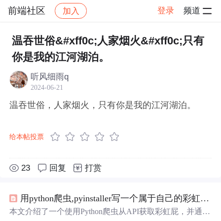
前端社区
登录
频道
加入
帖子详情
社区
前端社区
感慨
温吞世俗&#xff0c;人家烟火&#xff0c;只有
你是我的江河湖泊。
听风细雨q
2024-06-21
温吞世俗，人家烟火，只有你是我的江河湖泊。
给本帖投票
23
回复
打赏
用python爬虫,pyinstaller写一个属于自己的彩虹屁生成器！（链接在文末自取）
本文介绍了一个使用Python爬虫从API获取彩虹屁，并通过