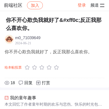
前端社区
登录
频道
加入
帖子详情
社区
前端社区
感慨
你不开心欺负我就好了&#xff0c;反正我那
么喜欢你。
m0_71039649
2024-06-21
你不开心欺负我就好了，反正我那么喜欢你。
给本帖投票
18
回复
打赏
我的童年趣事
本文回忆了作者童年时期的欢乐与悲伤。快乐的时光包括