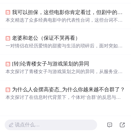
抓鱼、采野花、爬树摘果等，而悲伤的经历则有关学习成
绩、表演出糗及被
欺负
等。一次冬日的“旅行”成为特别的
我可以担保，这些电影你肯定看过，但剧中的台词，你还记得不？
记忆。
本文精选了众多经典电影中的代表性台词，这些台词不仅
深入人心，还往往蕴含着深刻的人生哲理。从《阿甘正
传》到《大话西游》，每一句台词背后都有一个精彩的故
老婆和老公（保证不哭再看）
事。
一对情侣在经历爱情的甜蜜与生活的琐碎后，面对突如其
来的疾病，展现了深刻的情感与生命的脆弱。女主角在生
命最后的日子里，为男友留下深情的信件，约定十年为
[转]论青楼女子与游戏策划的异同
期，十年后彻底忘记彼此，期待来生再续前缘。
本文探讨了青楼女子与游戏策划之间的异同，从服务业的
角度出发，分析了两者在选择、多才多艺、现实、过程、
分工、未来及独立等方面的相似之处，以及他们各自面临
为什么人会摆高姿态_为什么你越来越不合群了？
的挑战和追求的理想。
本文探讨了在信息时代背景下，个体对‘合群’的反思与重
构。指出传统社交范式中的表面迎合已失去必要性，真正
有效的人际联结应基于价值认同而非从众行为。文章强调
独处能力、自我认知与数字时代人际网络构建的关联性，
批判强制合群对心理健康的损害，并指出卓尔不群者更易
说点什么…
在技术驱动的知识经济中建立差异化优势。