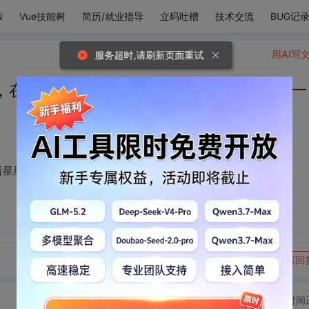
N
Vue技能树
简历/就业指导
立码吐槽
技术交流
BUG记
用AI写
服务超时,请刷新页面重试
，在华灯初上的傍晚看星星眨眼，是和你一
看星星眨眼，是和你一起，余生如何荒度我都觉浪漫。
转发到动态
举报
写回
切换为时间