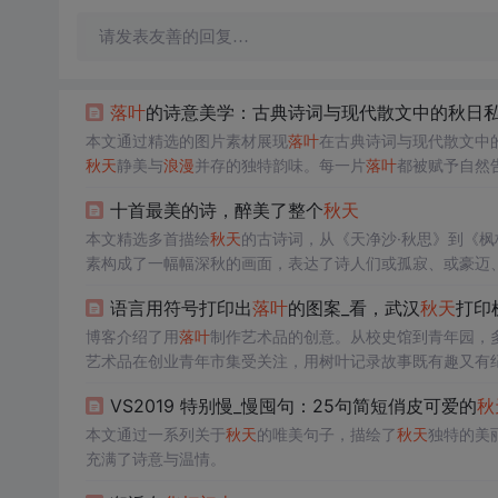
请发表友善的回复…
落叶
的诗意美学：古典诗词与现代散文中的秋日
本文通过精选的图片素材展现
落叶
在古典诗词与现代散文中
秋天
静美与
浪漫
并存的独特韵味。每一片
落叶
都被赋予自然
十首最美的诗，醉美了整个
秋天
本文精选多首描绘
秋天
的古诗词，从《天净沙·秋思》到《
素构成了一幅幅深秋的画面，表达了诗人们或孤寂、或豪迈
心境。
语言用符号打印出
落叶
的图案_看，武汉
秋天
打印
博客介绍了用
落叶
制作艺术品的创意。从校史馆到青年园，
艺术品在创业青年市集受关注，用树叶记录故事既有趣又有
VS2019 特别慢_慢囤句：25句简短俏皮可爱的
秋
本文通过一系列关于
秋天
的唯美句子，描绘了
秋天
独特的美
充满了诗意与温情。