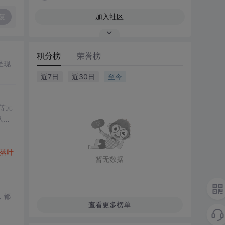
复
加入社区
积分榜
荣誉榜
呈现
近7日
近30日
至今
等元
人的
落叶
暂无数据
，都
查看更多榜单