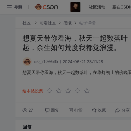
社区活动
赢在CSD
导航
社区
前端社区
感慨
帖子详情
想夏天带你看海，秋天一起数落叶
起，余生如何荒度我都觉浪漫。
2024-06-21 23:11:28
m0_71099585
想夏天带你看海，秋天一起数落叶，在华灯初上的傍晚
给本帖投票
27
回复
打赏
分享
收藏
回复