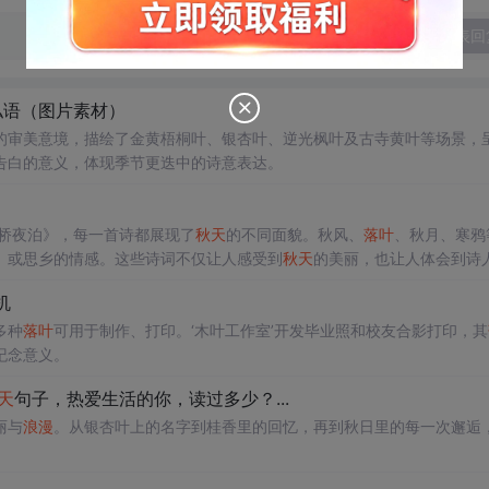
发表回
私语（图片素材）
的审美意境，描绘了金黄梧桐叶、银杏叶、逆光枫叶及古寺黄叶等场景，
告白的意义，体现季节更迭中的诗意表达。
枫桥夜泊》，每一首诗都展现了
秋天
的不同面貌。秋风、
落叶
、秋月、寒鸦
、或思乡的情感。这些诗词不仅让人感受到
秋天
的美丽，也让人体会到诗
机
多种
落叶
可用于制作、打印。‘木叶工作室’开发毕业照和校友合影打印，其
纪念意义。
天
句子，热爱生活的你，读过多少？...
丽与
浪漫
。从银杏叶上的名字到桂香里的回忆，再到秋日里的每一次邂逅