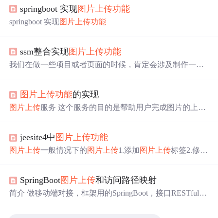
springboot 实现
图片上传
功能
springboot 实现
图片上传
功能
ssm整合实现
图片上传
功能
我们在做一些项目或者页面的时候，肯定会涉及制作一个
表格，比如说商品的表格。其中表格包含的信息除了名
称，价格等之外，我们或许还会添加相应的图片，以至于
图片上传
功能
的实现
更加直观的去感受商品。那么基于ssm框架的商品图片（文
件）上传显示
功能
又将如何实现呢，下面着重来讲解。
图片上传
服务 这个服务的目的是帮助用户完成图片的上
传，以及图片的相册
功能
，支持同时上传多张图片，图片
类型需要验证，支持私密相册的访问权限检查 (1)引入相关
jeesite4中
图片上传
功能
依赖 <dependencies> <dependency> <groupId>mysql</groupI
d> <artifactId>mysql-connector-java</artifactId>
图片上传
一般情况下的
图片上传
1.添加
图片上传
标签2.修改
service
中的save方法将图片保存到实体属性中1.修改
图片
上传
标签，修改后的如下效果将图片保存到对象的拓展表
SpringBoot
图片上传
和访问路径映射
中1.代码如下2.注意事项 一般情况下的
图片上传
1.添加
图
片上传
标签 页面上标签的使用 <div class="row"> <div class
简介 做移动端对接，框架用的SpringBoot，接口RESTful，
="col-xs-12"> <div class="form-group"> <label class="control-l
实现一个
图片上传
功能
，
图片上传
是个经典的应用场景
abel co
了，完成后，做个笔记记录一下，希望能帮到攻城狮们 开