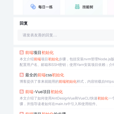
回复
请发表友善的回复…
前端
项目
初始化
本文介绍
前端
项目
初始化
步骤，包括安装nvm管理Node.js
配置用户名、邮箱和SSH密钥；使用Yarn安装项目依赖；介
最全的
前端
css
初始化
博客提供了拿来就能用的
前端
初始化
样式，内容转载自https://w
前端
-Vue項目
初始化
本文介绍了如何使用AntDesignVue和VueCLI快速
初始化
一
骤，并指导读者如何在main.ts中引入和使用组件。