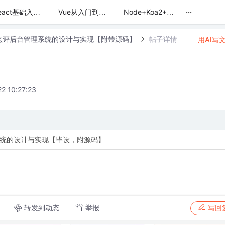
...
React基础入门+综合案例
Vue从入门到项目实战训练营
Node+Koa2+ElementUI打造简书后台管理系统
点评后台管理系统的设计与实现【附带源码】
帖子详情
用AI写
2 10:27:23
系统的设计与实现【毕设，附源码】
转发到动态
举报
写回