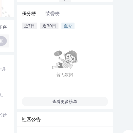
积分榜
荣誉榜
近7日
近30日
至今
正序
复
t并
暂无数据
源。
查看更多榜单
的步
社区公告