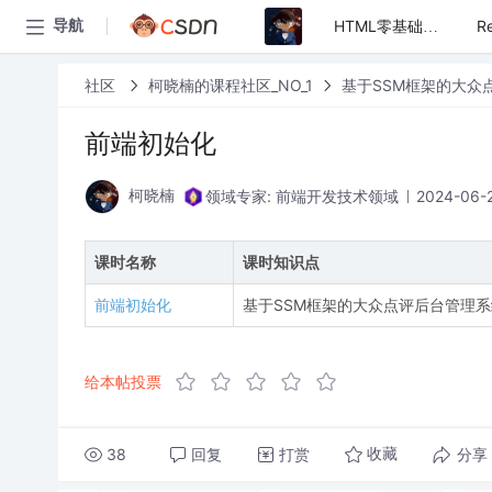
导航
HTML零基础入门+百度搜索案例
社区
柯晓楠的课程社区_NO_1
基于SSM框架的大众
前端初始化
领域专家: 前端开发技术领域
2024-06-2
柯晓楠
课时名称
课时知识点
前端初始化
基于SSM框架的大众点评后台管理
给本帖投票
38
回复
打赏
分享
收藏