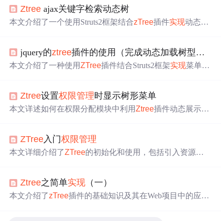
Ztree
ajax关键字检索动态树
本文介绍了一个使用Struts2框架结合
zTree
插件
实现
动态
权
限管理
的示例。通过前端JavaScript代码和后端Java代码的
配合，
实现
了用户输入关键词后，通过AJAX调用后台获
jquery的
ztree
插件的使用（完成动态加载树型结构）
取权限节点并显示在树形菜单中，同时处理无记录情况下
的提示。
本文介绍了一种使用
ZTree
插件结合Struts2框架
实现
菜单
权
限管理
的方法。具体步骤包括在JSP页面引入必要的JS文件
及CSS样式，通过JavaScript加载菜单树数据，以及在后端
Ztree
设置
权限管理
时显示树形菜单
Action和服务层进行权限验证等。
本文详述如何在权限分配模块中利用
Ztree
插件动态展示树
形菜单。介绍了设置
Ztree
参数、转换菜单数据为JSON格
式、初始化
Ztree
以及处理CSS和JS文件的注意事项。
ZTree
入门
权限管理
本文详细介绍了
ZTree
的初始化和使用，包括引入资源、
创建容器和初始化步骤。接着讨论了
权限管理
的相关内
容，如表关系、SQL查询用户对应模块的方法。在权限分
Ztree
之简单
实现
（一）
配功能上，从效果展示、思路分析到 Dao、Service 和 Servl
et 的
实现
进行了详尽阐述，最后展示了前端如何加载并展
本文介绍了
zTree
插件的基础知识及其在Web项目中的应
示权限数据。整个过程覆盖了后端数据准备到前端交互的
用。
zTree
是一款基于jQuery的多功能树形插件，具备优异
完整流程。
的性能和灵活的配置。文中详细讲解了
zTree
的静态生成、