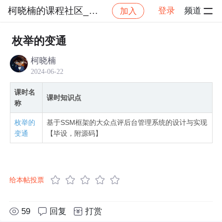
柯晓楠的课程社区_NO_1
登录
频道
加入
社区
柯晓楠的课程社区_NO_1
基于SSM框架的
枚举的变通
柯晓楠
2024-06-22
课时名
课时知识点
称
枚举的
基于SSM框架的大众点评后台管理系统的设计与实现
变通
【毕设，附源码】
给本帖投票
59
回复
打赏