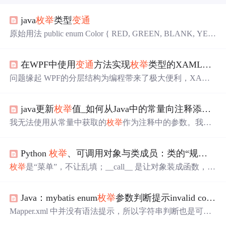
java
枚举
类型
变通
原始用法 public enum Color { RED, GREEN, BLANK, YEL
LOW } 开发中用法 public enum ApiCodeEnum { SUCCESS
(0,"ok"), USER_NOT_EXISTS(1,"用户不存在！"), CODE_
在WPF中使用
变通
方法实现
枚举
类型的XAML绑定
ERROR(2,"验证码不正确！"), BUY_...
问题缘起 WPF的分层结构为编程带来了极大便利，XAML
绑定是其最主要的特征。在使用绑定的过程中，大家都普
遍的发现
枚举
成员的绑定是个问题。一般来说，
枚举
绑定
java更新
枚举
值_如何从Java中的常量向注释添加
枚
多出现于与ComboBox配合的情况，此时我们希望实现的
目标有： 建立选择项与ItemsSource的对应关系； 自动获取
我无法使用从常量中获取的
枚举
作为注释中的参数。我收
用于ItemsSource的
枚举
源； 自定义下拉框中显示的内容。
到此编译错误："注释属性[attribute]的值必须是
枚举
常量表
对于目标1，考虑最简单的模式，即
枚举
的...
达式"。这是
枚举
代码的简化版本：public enum MyEnum
Python
枚举
、可调用对象与类成员：类的“规矩”、“
{APPLE, ORANGE}对于注释：@Retention(RetentionPolicy.
RUNTIME)@Target({ ElementType.METHOD })public @inte
枚举
是“菜单”，不让乱填；__call__ 是让对象装成函数，一
rface MyA...
调就干活；类属性、类方法、静态方法各司其职，把类的
“家当”理得清清楚楚。三个细节装身上，类写得倍儿专
Java：mybatis enum
枚举
参数判断提示invalid comparison enum and enum
业。
Mapper.xml 中并没有语法提示，所以字符串判断也是可以
的。
变通
的解决办法：将
枚举
类转为字符串判断。
枚举
类S