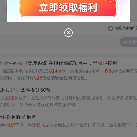
切换为时间
发表回
维护
性的
权限
管理系统 在现代前端项目中，**
权限
控制
，涵盖路由级与按钮级动态
权限
控制，采用路由白名单、
权限
标记及动态
非法访问，确保前端
权限
校验的安全性与灵活性。
测试数据
维护
效率提升50%
的数据
维护
效率。通过3行代码定义可复用的管理员特性，并支持多场景组
避坑指南，帮助开发者优化测试数据结构。
示
权限
问题的解释
合同
维护
节点，导致
权限
提示错误及新用户金额计算问题。这提醒我们，