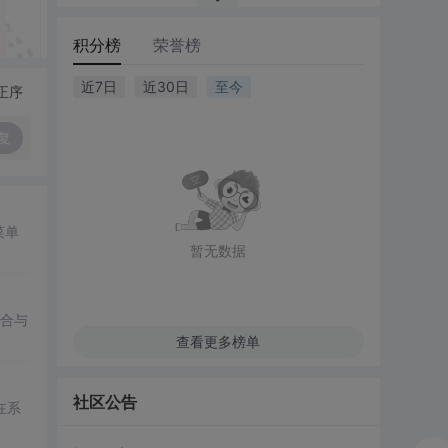
积分榜
荣誉榜
近7日
近30日
至今
正序
复
菜单
暂无数据
合与
查看更多榜单
社区公告
在系