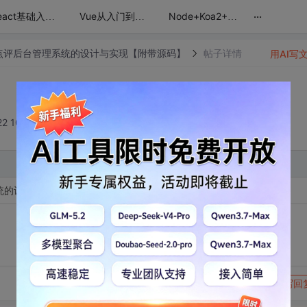
...
React基础入门+综合案例
Vue从入门到项目实战训练营
Node+Koa2+ElementUI打造简书后台管理系统
点评后台管理系统的设计与实现【附带源码】
帖子详情
用AI写
2 10:27:25
统的设计与实现【毕设，附源码】
转发到动态
举报
写回