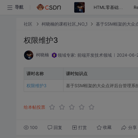
导航
HTML零基础入门+百度搜索案例
社区
柯晓楠的课程社区_NO_1
基于SSM框架的大众
权限维护3
领域专家: 前端开发技术领域
2024-06-2
柯晓楠
课时名称
课时知识点
权限维护3
基于SSM框架的大众点评后台管理系
给本帖投票
100
回复
打赏
分享
收藏