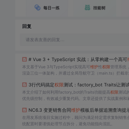
回复
请发表友善的回复…
# Vue 3 + TypeScript 实战：从零构建一个高可
本文基于Vue 3与TypeScript实现高可
维护
性
权限
管理系统
渲染三位一体架构，并通过全局导航守卫（main.ts）拦截
3行代码搞定
权限
测试：factory_bot Traits让
本文介绍了如何利用factory_bot的Traits功能提高
权限
测试
优先级控制，有效减少重复代码。文章还提供了实战案例和
NC6.3 变更销售合同
维护
模板后单据追溯查询提
在用友系统项目实施过程中，顾问为满足特定需求复制销售
统配置时要谨慎处理节点拆分，避免功能指向混乱。