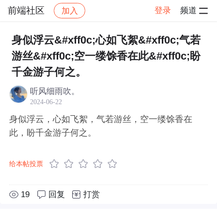
前端社区
登录
频道
加入
帖子详情
社区
前端社区
感慨
身似浮云&#xff0c;心如飞絮&#xff0c;气若
游丝&#xff0c;空一缕馀香在此&#xff0c;盼
千金游子何之。
听风细雨吹。
2024-06-22
身似浮云，心如飞絮，气若游丝，空一缕馀香在
此，盼千金游子何之。
给本帖投票
19
回复
打赏