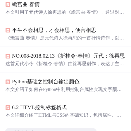
蟾宫曲 春情
本文引用了元代诗人徐再思的《蟾宫曲·春情》，通过对诗
句“灯半昏时，月半明时”的解读，传达了一种深沉而细腻
的情感体验。
平生不会相思，才会相思，便害相思
《蟾宫曲·春情》是元代诗人徐再思的一首抒情诗作，以细
腻的情感描绘了一个男子在初尝相思之苦时的心境。诗中
通过‘身
浮云
，
心如
飞絮
，
气若游丝
’等形象比喻，生动展
NO.008-2018.02.13《折桂令·春情》元代：徐再思
现了相思的复杂与缠绵。尤其最后两句‘
空
一缕
余
香
在此，
盼
千金
游子
何之
’更是将思念之情推向极致，令人动容。
这首元代小令《折桂令·春情》由徐再思创作，表达了主人
公陷入相思之情后的身心状态及深切思念。文中通过
身似
浮云
，
心如
飞絮
，
气若游丝
等形象比喻，生动描绘了主人
Python基础之控制台输出颜色
公因相思而产生的无力感；并以灯半昏时，月半明时点明
相思最为浓烈的时刻。
本文介绍了如何在Python中利用控制台属性实现文字颜色
及显示样式的调整，以提高输出信息的可读性。文中详细
列举了不同颜色及显示方式的代码示例。
6.2 HTML控制标签格式
本文详细介绍了HTML与CSS的基础知识，包括属性、颜
色、路径设置等，并通过实例展示了如何使用这些技术来
创建网页布局和样式。同时，文章还强调了在文件发送、