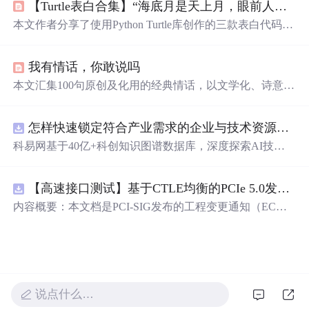
【Turtle表白合集】“海底月是天上月，眼前人是心上人。”余生多喜乐，长平安~（附3款源码）
本文作者分享了使用Python Turtle库创作的三款表白代码，
包括玫瑰、爱心树和深情文案，每款代码都有效果展示和
源码详解，是程序员向心仪之人表达心意的独特方式。
我有情话，你敢说吗
本文汇集100句原创及化用的经典情话，以文学化、诗意化
的语言呈现爱情的不同维度，涵盖心动、承诺、依恋、日
常浪漫与灵魂共鸣等核心情感主题。内容聚焦于情感表达
怎样快速锁定符合产业需求的企业与技术资源？.docx
的艺术性与真挚性，强调语言在亲密关系中的感染力与象
征意义，体现现代汉语情话创作的审美范式与修辞特征。
科易网基于40亿+科创知识图谱数据库，深度探索AI技术
在技术转移、成果转化、技术经纪、知识产权、产业创
新、科技招商等垂直领域的多样化应用场景，研究科技创
【高速接口测试】基于CTLE均衡的PCIe 5.0发射机抖动测量方法：32 GT/s速率下精确评估硅基抖动分量的技术方案
新领域的AI+数智化解决方案，推动科技创新与产业创新
智能化发展。
内容概要：本文档是PCI-SIG发布的工程变更通知（EC
N），针对PCI Express 5.0规范中32.0 GT/s速率下的发送端
（Tx）抖动测量方法进行了更新。新方法采用“抖动测量模
式”替代原有的S参数去嵌入法，通过在被测通道应用基于
CTLE的均衡来减少因信道损耗导致的信号退化，从而更准
确地评估由芯片内部随机和确定性源产生的抖动。该方法
说点什么…
利用测试通道中的时钟模式和其他通道的合规模式，避免
了传统去嵌入过程中高频噪声放大带来的测量不准确性。