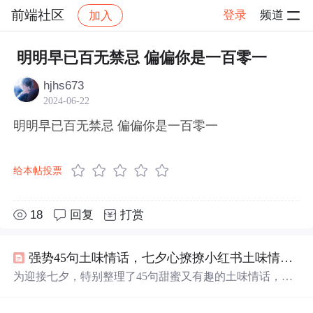
前端社区
登录
频道
加入
帖子详情
社区
前端社区
感慨
明明早已百无禁忌 偏偏你是一百零一
hjhs673
2024-06-22
明明早已百无禁忌 偏偏你是一百零一
给本帖投票
18
回复
打赏
强势45句土味情话，七夕心撩撩小红书土味情话大赛
为迎接七夕，特别整理了45句甜蜜又有趣的土味情话，每
一句都充满了创意和温情，适合在特别的日子里表达爱
意。