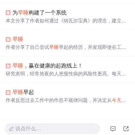
心。坚持这三个日常习惯，将助你超越他人，实现生活的
平衡与成长。
为
早睡
构建了一个系统
本文分享了作者如何通过《纳瓦尔宝典》的理念，建立
早
睡
系统，包括确定目标（22:00入睡）、消除干扰、睡前行
为规范，以及根据反馈不断调整系统以适应个人生活习惯
早睡
的变化。
作者分享了自己尝试
早睡
早起的经历，并发现即使在工作
日的清晨，公共交通也十分拥挤。通过这次体验，作者意
识到调整作息的重要性。
早睡
，赢在健康的起跑线上！
研究表明，经常熬夜的人患慢性病的风险性更高。每天充
足的睡眠不仅可以降低患慢性病的风险，还能增强抵抗
力，使大脑更加灵活，并有助于创建乐观的心态。此外，
早睡
早起
早睡
还可以帮助人体分泌大量褪黑素，促进快速进入睡眠
状态。
作者反思过去工作中的作息不规律问题，并决定从
今天
开
始调整作息，
早睡
早起，形成良好的生活习惯。尽管面对
繁忙的工作和家庭责任，仍决心坚持这一计划。
说点什么…