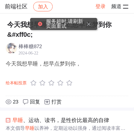
前端社区
登录
频道
加入
帖子详情
社区
前端社区
感慨
服务超时,请刷新
今天我想早睡&#xff0c;想早点梦到你
页面重试
&#xff0c;
棒棒糖872
2024-06-22
今天我想早睡，想早点梦到你，
给本帖投票
23
回复
打赏
早睡
、运动、读书，是性价比最高的自律
本文倡导
早睡
以养神，定期运动以强身，通过阅读丰富内