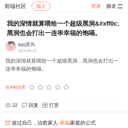
前端社区
登录
频道
加入
帖子详情
社区
前端社区
感慨
我的深情就算喂给一个超级黑洞&#xff0c;
黑洞也会打出一连串幸福的饱嗝。
qqq逐风
2024-06-22
我的深情就算喂给一个超级黑洞，黑洞也会打出一
连串幸福的饱嗝。
给本帖投票
22
回复
打赏
放过自己，治愈家人-
幸福
家庭的公式