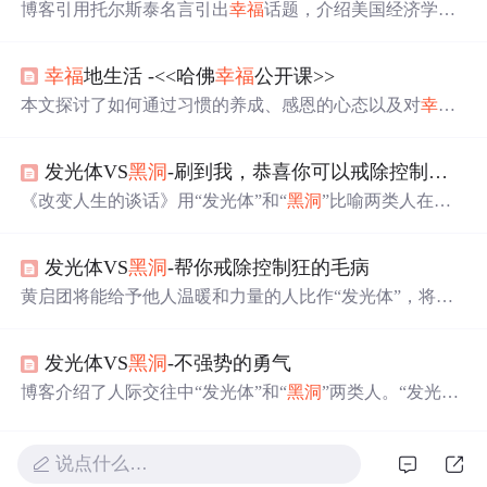
博客引用托尔斯泰名言引出
幸福
话题，介绍美国经济学家
保罗·萨缪尔森的
幸福
公式：
幸福
=效用/期望值。指出效用
是生活中带来正面感受的事物，而
幸福
感受期望值影响，
幸福
地生活 -<<哈佛
幸福
公开课>>
期望值越高，感知到的
幸福
越少。
本文探讨了如何通过习惯的养成、感恩的心态以及对
幸福
的深入理解，来提升生活品质和实现
幸福
。从30天习惯固
定、感恩日记、完型填空练习，到制定学习计划、面对困
发光体VS
黑洞
-刷到我，恭喜你可以戒除控制狂的毛病
难时期的反思，再到MPS模式寻找
幸福
工作，每一部分都
旨在帮助读者找到通往
幸福
的路径。
《改变人生的谈话》用“发光体”和“
黑洞
”比喻两类人在社
交中的能量影响。“发光体”给予正能量，让人温暖、有力
量和
幸福
感；“
黑洞
”吸取能量，使人无力、疲惫。提醒我
发光体VS
黑洞
-帮你戒除控制狂的毛病
们要成为“发光体”，处理好人际关系。
黄启团将能给予他人温暖和力量的人比作“发光体”，将吞
噬他人能量的人比作“
黑洞
”。这一类比揭示人际交往极端
情况，提醒我们反思自身角色，要修炼内心成“发光体”，
发光体VS
黑洞
-不强势的勇气
控制情绪避免成“
黑洞
”。
博客介绍了人际交往中“发光体”和“
黑洞
”两类人。“发光
体”充满正能量，能感染他人；“
黑洞
”则
会
吞噬周围人的能
量和热情。提醒人们选择与正能量的人相处，自己也要努
力成为“发光体”，共创美好世界。
说点什么…