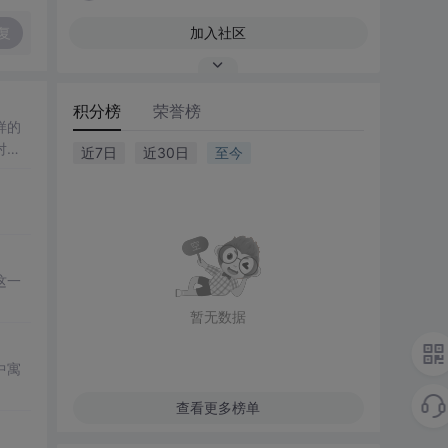
复
加入社区
积分榜
荣誉榜
样的
对他
近7日
近30日
至今
这一
暂无数据
中寓
查看更多榜单