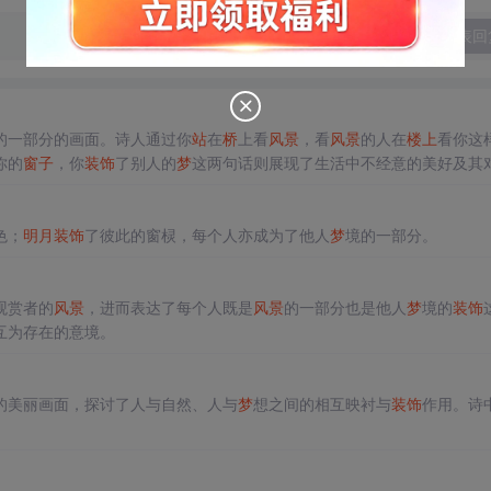
发表回
的一部分的画面。诗人通过你
站
在
桥
上看
风景
，看
风景
的人在
楼上
看你这
你的
窗子
，你
装饰
了别人的
梦
这两句话则展现了生活中不经意的美好及其
色；
明月
装饰
了彼此的窗棂，每个人亦成为了他人
梦
境的一部分。
观赏者的
风景
，进而表达了每个人既是
风景
的一部分也是他人
梦
境的
装饰
互为存在的意境。
的美丽画面，探讨了人与自然、人与
梦
想之间的相互映衬与
装饰
作用。诗