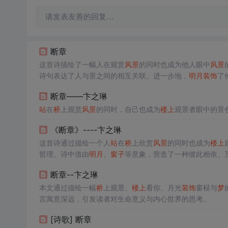
请发表友善的回复…
断章
这首诗描绘了一幅人在观赏
风景
的同时也成为他人眼中
风景
诗句表达了人与景之间的相互关联。进一步地，
明月
装饰
了
人潜移默化的影响。
断章——卞之琳
站
在
桥
上观赏
风景
的同时，自己也成为
楼上
观景者眼中的景
《断章》----卞之琳
这首诗通过描绘一个人
站
在
桥
上欣赏
风景
的同时也成为
楼上
哲理。诗中借由
明月
、
窗子
等意象，营造了一种彼此相依、
断章--卞之琳
本文通过描绘一幅
桥
上观景、
楼上
看你、月光
装饰
窗棂与
梦
言寓意深远，引发读者对生命意义与内心世界的思考。
[诗歌] 断章