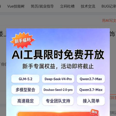
N
Vue技能树
简历/就业指导
立码吐槽
技术交流
BUG记
用AI写
楼上看你。明月装饰了你的窗子，你却装饰
了你的窗子，你却装饰了别人的梦。
转发到动态
举报
写回
切换为时间